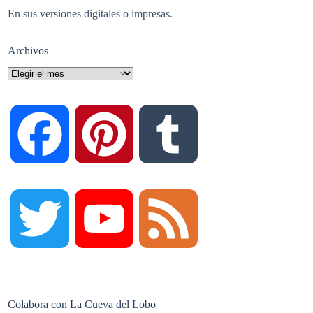
En sus versiones digitales o impresas.
Archivos
Archivos
F
P
T
a
i
u
T
Y
F
c
n
m
w
o
e
Colabora con La Cueva del Lobo
e
t
b