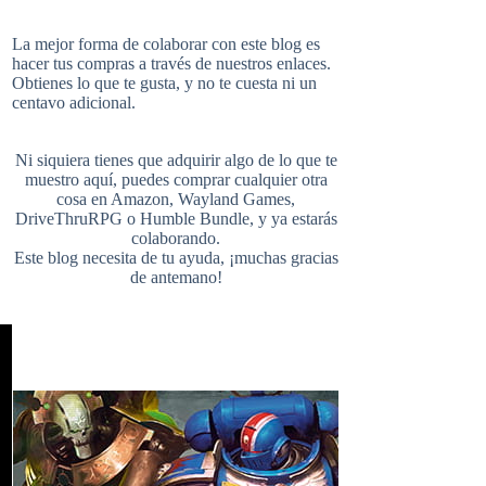
i
u
e
La mejor forma de colaborar con este blog es
hacer tus compras a través de nuestros enlaces.
Obtienes lo que te gusta, y no te cuesta ni un
b
e
l
centavo adicional.
t
T
d
Ni siquiera tienes que adquirir algo de lo que te
o
r
r
muestro aquí, puedes comprar cualquier otra
cosa en
Amazon
,
Wayland Games
,
t
u
DriveThruRPG
o
Humble Bundle
, y ya estarás
colaborando.
Este blog necesita de tu ayuda, ¡muchas gracias
o
e
de antemano!
e
b
k
s
r
e
t