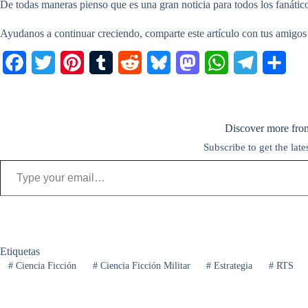
De todas maneras pienso que es una gran noticia para todos los fanáticos
Ayudanos a continuar creciendo, comparte este artículo con tus amigos
F
T
P
T
R
B
M
W
T
C
a
w
i
u
e
l
a
h
e
o
c
i
n
m
d
u
s
a
l
m
Discover more fro
e
t
t
b
d
e
t
t
e
p
Subscribe to get the late
b
t
e
l
i
s
o
s
g
a
Type your email…
o
e
r
r
t
k
d
A
r
r
o
r
e
y
o
p
a
t
k
s
n
p
m
i
t
r
Etiquetas
#
Ciencia Ficción
#
Ciencia Ficción Militar
#
Estrategia
#
RTS