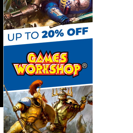
C
h
a
n
n
e