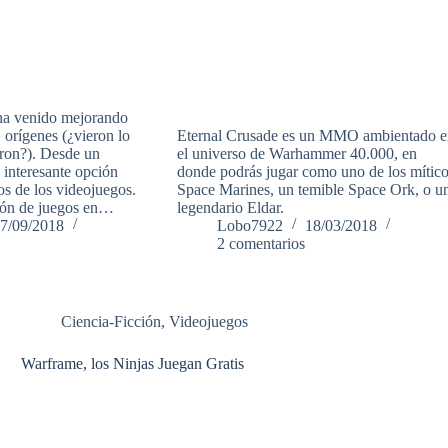
a venido mejorando
 orígenes (¿vieron lo
Eternal Crusade es un MMO ambientado e
eron?). Desde un
el universo de Warhammer 40.000, en
a interesante opción
donde podrás jugar como uno de los mític
cos de los videojuegos.
Space Marines, un temible Space Ork, o u
ción de juegos en…
legendario Eldar.
7/09/2018
Lobo7922
18/03/2018
2 comentarios
Ciencia-Ficción
,
Videojuegos
Warframe, los Ninjas Juegan Gratis