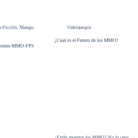
a-Ficción
,
Manga
,
Videojuegos
¿Cual es el Futuro de los MMO?
 próximo MMO-FPS
¿Están muertos los MMO? No lo creo,