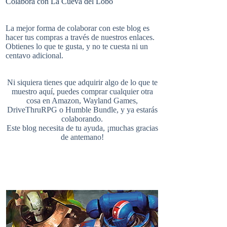
Colabora con La Cueva del Lobo
e
t
b
i
u
e
La mejor forma de colaborar con este blog es
hacer tus compras a través de nuestros enlaces.
Obtienes lo que te gusta, y no te cuesta ni un
b
e
l
centavo adicional.
t
T
d
Ni siquiera tienes que adquirir algo de lo que te
o
r
r
muestro aquí, puedes comprar cualquier otra
cosa en
Amazon
,
Wayland Games
,
t
u
DriveThruRPG
o
Humble Bundle
, y ya estarás
colaborando.
Este blog necesita de tu ayuda, ¡muchas gracias
o
e
de antemano!
e
b
k
s
r
e
t