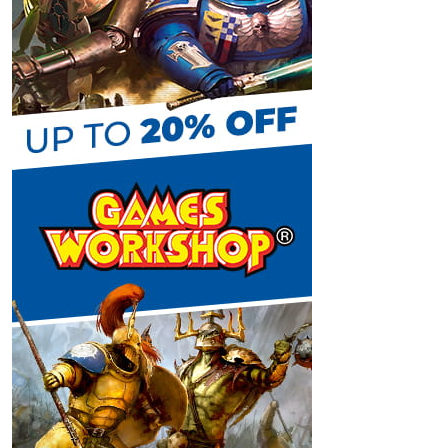
C
h
a
n
n
e