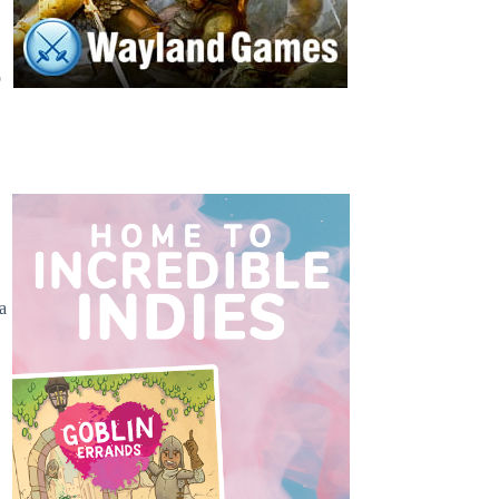
o
l
a