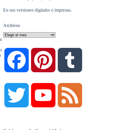
En sus versiones digitales o impresas.
Archivos
Archivos
n
os
n
F
P
T
a
i
u
T
Y
F
c
n
m
w
o
e