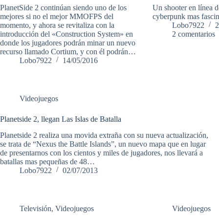
PlanetSide 2 continúan siendo uno de los
Un shooter en línea d
mejores si no el mejor MMOFPS del
cyberpunk mas fascin
momento, y ahora se revitaliza con la
Lobo7922
2
introducción del «Construction System» en
2 comentarios
donde los jugadores podrán minar un nuevo
recurso llamado Cortium, y con él podrán…
Lobo7922
14/05/2016
Videojuegos
Planetside 2, llegan Las Islas de Batalla
Planetside 2 realiza una movida extraña con su nueva actualización,
se trata de “Nexus the Battle Islands”, un nuevo mapa que en lugar
de presentarnos con los cientos y miles de jugadores, nos llevará a
batallas mas pequeñas de 48…
Lobo7922
02/07/2013
Televisión
,
Videojuegos
Videojuegos