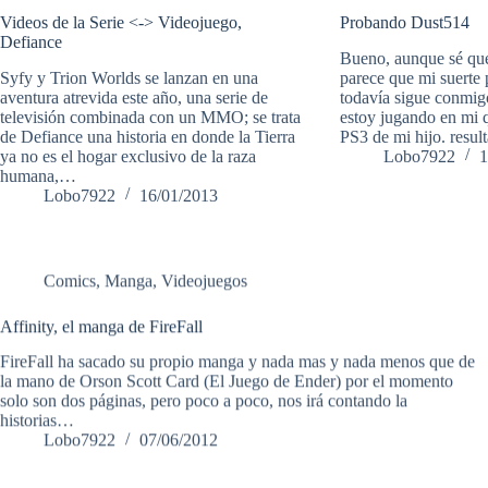
Videos de la Serie <-> Videojuego,
Probando Dust514
Defiance
Bueno, aunque sé que 
Syfy y Trion Worlds se lanzan en una
parece que mi suerte p
aventura atrevida este año, una serie de
todavía sigue conmig
televisión combinada con un MMO; se trata
estoy jugando en mi q
de Defiance una historia en donde la Tierra
PS3 de mi hijo. resu
ya no es el hogar exclusivo de la raza
Lobo7922
1
humana,…
Lobo7922
16/01/2013
Comics
,
Manga
,
Videojuegos
Affinity, el manga de FireFall
FireFall ha sacado su propio manga y nada mas y nada menos que de
la mano de Orson Scott Card (El Juego de Ender) por el momento
solo son dos páginas, pero poco a poco, nos irá contando la
historias…
Lobo7922
07/06/2012