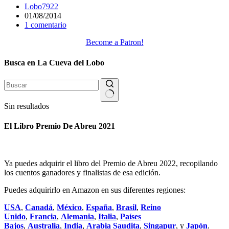
Lobo7922
01/08/2014
1 comentario
Become a Patron!
Busca en La Cueva del Lobo
Sin resultados
El Libro Premio De Abreu 2021
Ya puedes adquirir el libro del Premio de Abreu 2022, recopilando
los cuentos ganadores y finalistas de esa edición.
Puedes adquirirlo en Amazon en sus diferentes regiones:
USA
,
Canadá
,
México
,
España
,
Brasil
,
Reino
Unido
,
Francia
,
Alemania
,
Italia
,
Países
Bajos
,
Australia
,
India
,
Arabia Saudita
,
Singapur
, y
Japón
.