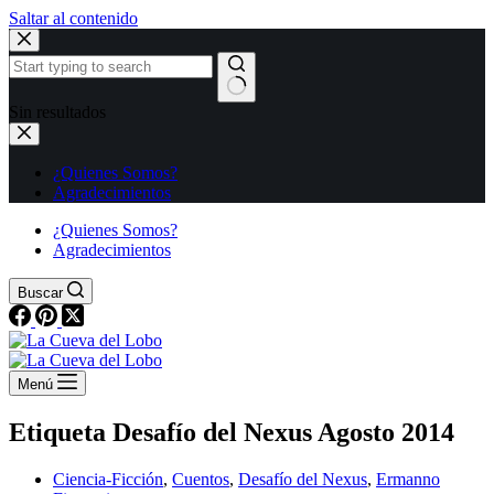
Saltar al contenido
Sin resultados
¿Quienes Somos?
Agradecimientos
¿Quienes Somos?
Agradecimientos
Buscar
Menú
Etiqueta
Desafío del Nexus Agosto 2014
Ciencia-Ficción
,
Cuentos
,
Desafío del Nexus
,
Ermanno