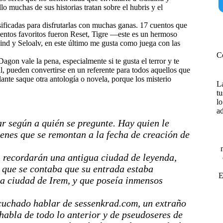
lo muchas de sus historias tratan sobre el hubris y el
sificadas para disfrutarlas con muchas ganas. 17 cuentos que
cuentos favoritos fueron Reset, Tigre —este es un hermoso
ind y Seloalv, en este último me gusta como juega con las
C
gon vale la pena, especialmente si te gusta el terror y te
tal, pueden convertirse en un referente para todos aquellos que
nte saque otra antología o novela, porque los misterio
La
tu
lo
ad
r según a quién se pregunte. Hay quien le
enes que se remontan a la fecha de creación de
 recordarán una antigua ciudad de leyenda,
 que se contaba que su entrada estaba
E
a ciudad de Irem, y que poseía inmensos
escuchado hablar de sessenkrad.com, un extraño
habla de todo lo anterior y de pseudoseres de