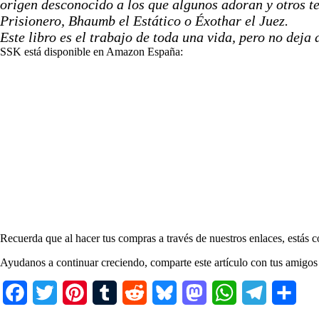
origen desconocido a los que algunos adoran y otros 
Prisionero, Bhaumb el Estático o Éxothar el Juez.
Este libro es el trabajo de toda una vida, pero no deja 
SSK está disponible en Amazon España:
Recuerda que al hacer tus compras a través de nuestros enlaces, estás 
Ayudanos a continuar creciendo, comparte este artículo con tus amigos
F
T
P
T
R
B
M
W
T
C
a
w
i
u
e
l
a
h
e
o