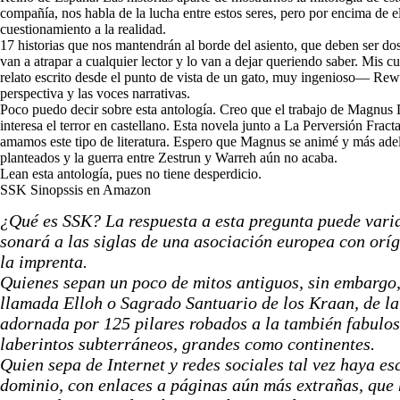
compañía, nos habla de la lucha entre estos seres, pero por encima de el
cuestionamiento a la realidad.
17 historias que nos mantendrán al borde del asiento, que deben ser do
van a atrapar a cualquier lector y lo van a dejar queriendo saber. Mis 
relato escrito desde el punto de vista de un gato, muy ingenioso— Rew
perspectiva y las voces narrativas.
Poco puedo decir sobre esta antología. Creo que el trabajo de Magnus Da
interesa el terror en castellano. Esta novela junto a La Perversión Frac
amamos este tipo de literatura. Espero que Magnus se animé y más adela
planteados y la guerra entre Zestrun y Warreh aún no acaba.
Lean esta antología, pues no tiene desperdicio.
SSK Sinopssis en Amazon
¿Qué es SSK? La respuesta a esta pregunta puede varia
sonará a las siglas de una asociación europea con oríg
la imprenta.
Quienes sepan un poco de mitos antiguos, sin embargo,
llamada Elloh o Sagrado Santuario de los Kraan, de la
adornada por 125 pilares robados a la también fabulos
laberintos subterráneos, grandes como continentes.
Quien sepa de Internet y redes sociales tal vez haya 
dominio, con enlaces a páginas aún más extrañas, que 