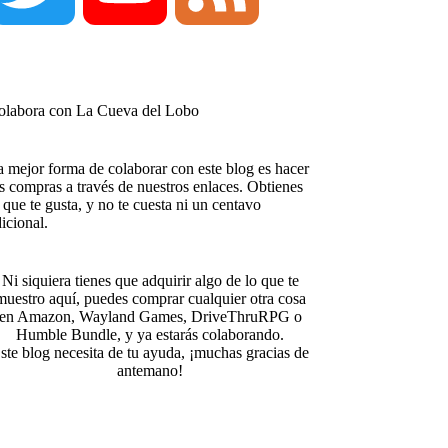
c
n
m
w
o
e
olabora con La Cueva del Lobo
e
t
b
i
u
e
 mejor forma de colaborar con este blog es hacer
s compras a través de nuestros enlaces. Obtienes
b
e
l
 que te gusta, y no te cuesta ni un centavo
icional.
t
T
d
Ni siquiera tienes que adquirir algo de lo que te
o
r
r
muestro aquí, puedes comprar cualquier otra cosa
en
Amazon
,
Wayland Games
,
DriveThruRPG
o
t
u
Humble Bundle
, y ya estarás colaborando.
ste blog necesita de tu ayuda, ¡muchas gracias de
o
e
antemano!
e
b