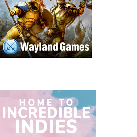
n
e
l