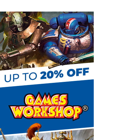
k
s
r
e
t
C
h
a
n