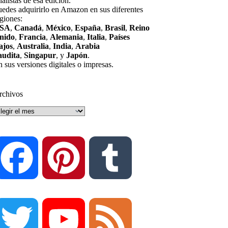
nalistas de esa edición.
uedes adquirirlo en Amazon en sus diferentes
giones:
SA
,
Canadá
,
México
,
España
,
Brasil
,
Reino
nido
,
Francia
,
Alemania
,
Italia
,
Países
ajos
,
Australia
,
India
,
Arabia
audita
,
Singapur
, y
Japón
.
 sus versiones digitales o impresas.
rchivos
rchivos
F
P
T
a
i
u
T
Y
F