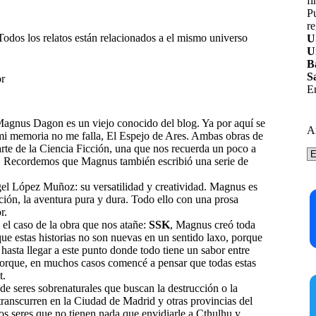
fi
P
re
dos los relatos están relacionados a el mismo universo
U
U
B
S
or
En
gnus Dagon es un viejo conocido del blog. Ya por aquí se
A
 mi memoria no me falla,
El Espejo de Ares
. Ambas obras de
rte de la Ciencia Ficción, una que nos recuerda un poco a
A
. Recordemos que Magnus también escribió una serie de
el López Muñoz: su versatilidad y creatividad. Magnus es
cción, la aventura pura y dura. Todo ello con una prosa
r.
n el caso de la obra que nos atañe:
SSK
, Magnus creó toda
que estas historias no son nuevas en un sentido laxo, porque
hasta llegar a este punto donde todo tiene un sabor entre
Porque, en muchos casos comencé a pensar que todas estas
t.
de seres sobrenaturales que buscan la destrucción o la
transcurren en la Ciudad de Madrid y otras provincias del
tos seres que no tienen nada que envidiarle a Cthulhu y