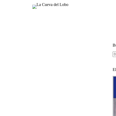
B
S
re
E