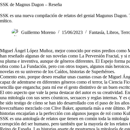
SSK de Magnus Dagon – Reseña
SSK es una nueva compilación de relatos del genial Magunus Dagon. To
mítico.
Guillermo Moreno
15/06/2023
Fantasía
,
Libros
,
Terr
Miguel Ángel López Muñoz, mejor conocido por estos predios como Ma
han reseñado algunas de sus novelas como
La Perversión Fractal
, y si
su pluma e inventiva, aunque de géneros diferentes. El Espejo forma pa
obra como La Fundación, pero con otros toques, algunos más heroicos
novelas en su universo de los Caídos, historias de Superhéroes.
Comento esto, porque deseo resaltar unas cuantas cosas de Miguel Áng
capaz de adentrarse en diferentes géneros como el terror, la Ciencia Fi
sencilla que engancha; para mí ese el gesto distintivo de un buen escrito
El otro aspecto que vale la pena destacar del autor es su creatividad. E
una mitología con sus seres cósmicos, secuaces y reglas internas. Y es 
he sido testigo de cómo se han ido desarrollado con el paso de los años 
lovecraftiano mezclado con Clive Baker, apuntaría más a este último. 
historias encajarían a la perfección con algunos juegos de rol como Kul
SSK es una antología de relatos que tienen en común toda la mitología 
corrupción del ser humano, pero también que la mayoría de los relatos 
Reino de España. Las historias aparte de mostrarnos la mitología de es