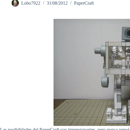
Lobo7922
31/08/2012
PaperCraft
Las posibilidades del PaperCraft son impresionantes, pero nunca pens