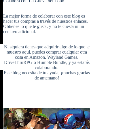
Colabora con La Cueva del Lobo
e
t
b
i
u
e
La mejor forma de colaborar con este blog es
hacer tus compras a través de nuestros enlaces.
Obtienes lo que te gusta, y no te cuesta ni un
b
e
l
centavo adicional.
t
T
d
Ni siquiera tienes que adquirir algo de lo que te
o
r
r
muestro aquí, puedes comprar cualquier otra
cosa en
Amazon
,
Wayland Games
,
t
u
DriveThruRPG
o
Humble Bundle
, y ya estarás
colaborando.
Este blog necesita de tu ayuda, ¡muchas gracias
o
e
de antemano!
e
b
k
s
r
e
t