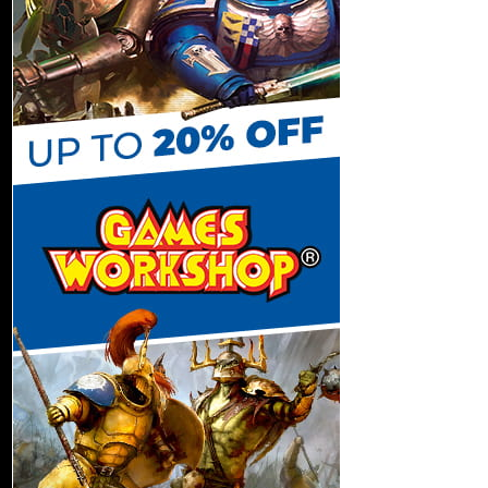
C
h
a
n
n
e