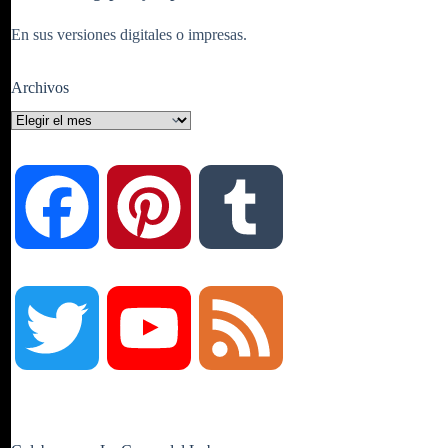
En sus versiones digitales o impresas.
Archivos
Archivos
F
P
T
a
i
u
T
Y
F
c
n
m
w
o
e