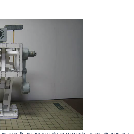
é que se pudieran crear mecanismos como este, un pequeño robot que