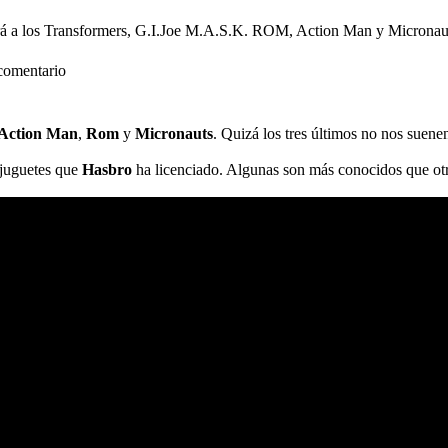
ará a los Transformers, G.I.Joe M.A.S.K. ROM, Action Man y Micronau
comentario
 Action Man
,
Rom
y
Micronauts
. Quizá los tres últimos no nos suene
 juguetes que
Hasbro
ha licenciado. Algunas son más conocidos que otr