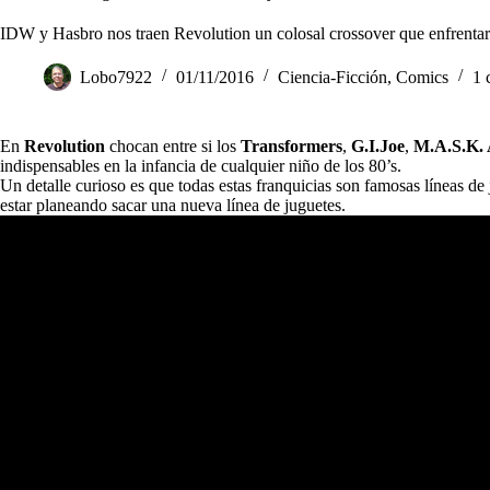
IDW y Hasbro nos traen Revolution un colosal crossover que enfrent
Lobo7922
01/11/2016
Ciencia-Ficción
,
Comics
1 
En
Revolution
chocan entre si los
Transformers
,
G.I.Joe
,
M.A.S.K.
indispensables en la infancia de cualquier niño de los 80’s.
Un detalle curioso es que todas estas franquicias son famosas líneas de
estar planeando sacar una nueva línea de juguetes.