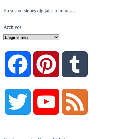
En sus versiones digitales o impresas.
Archivos
Archivos
F
P
T
a
i
u
T
Y
F
c
n
m
w
o
e