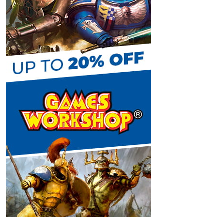
C
h
a
n
n
e