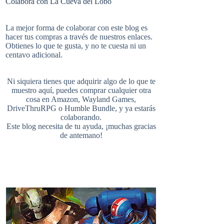
Colabora con La Cueva del Lobo
e
t
b
i
u
e
La mejor forma de colaborar con este blog es
hacer tus compras a través de nuestros enlaces.
Obtienes lo que te gusta, y no te cuesta ni un
b
e
l
centavo adicional.
t
T
d
Ni siquiera tienes que adquirir algo de lo que te
o
r
r
muestro aquí, puedes comprar cualquier otra
cosa en
Amazon
,
Wayland Games
,
t
u
DriveThruRPG
o
Humble Bundle
, y ya estarás
colaborando.
Este blog necesita de tu ayuda, ¡muchas gracias
o
e
de antemano!
e
b
k
s
r
e
t