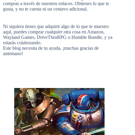
compras a través de nuestros enlaces. Obtienes lo que te
b
e
l
t
gusta, y no te cuesta ni un centavo adicional.
T
d
Ni siquiera tienes que adquirir algo de lo que te muestro
aquí, puedes comprar cualquier otra cosa en
Amazon
,
o
r
r
e
Wayland Games
,
DriveThruRPG
o
Humble Bundle
, y ya
estarás colaborando.
u
Este blog necesita de tu ayuda, ¡muchas gracias de
antemano!
o
e
r
b
k
s
e
t
C