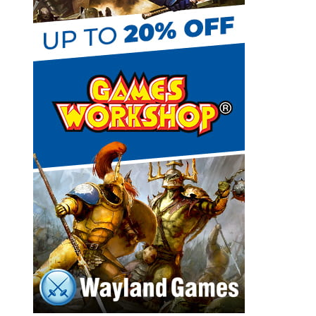
h
a
n
n
e