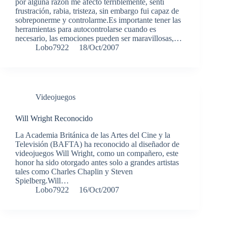
por alguna razón me afectó terriblemente, sentí
frustración, rabia, tristeza, sin embargo fui capaz de
sobreponerme y controlarme.Es importante tener las
herramientas para autocontrolarse cuando es
necesario, las emociones pueden ser maravillosas,…
Lobo7922
18/Oct/2007
Videojuegos
Will Wright Reconocido
La Academia Británica de las Artes del Cine y la
Televisión (BAFTA) ha reconocido al diseñador de
videojuegos Will Wright, como un compañero, este
honor ha sido otorgado antes solo a grandes artistas
tales como Charles Chaplin y Steven
Spielberg.Will…
Lobo7922
16/Oct/2007