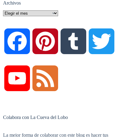
Archivos
Archivos
F
P
T
T
a
i
u
w
Y
F
c
n
m
i
o
e
Colabora con La Cueva del Lobo
e
t
b
t
u
e
La mejor forma de colaborar con este blog es hacer tus