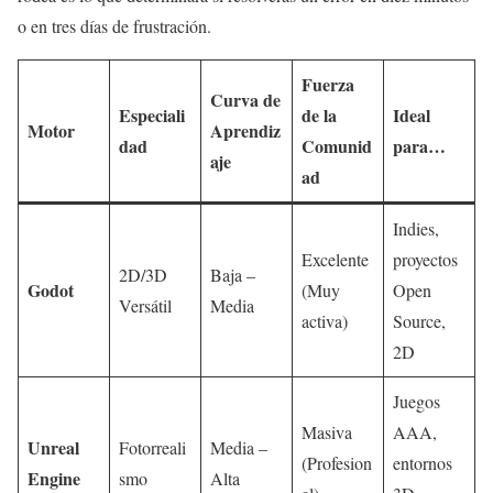
o en tres días de frustración.
Fuerza
Curva de
Especiali
de la
Ideal
Motor
Aprendiz
dad
Comunid
para…
aje
ad
Indies,
Excelente
proyectos
2D/3D
Baja –
Godot
(Muy
Open
Versátil
Media
activa)
Source,
2D
Juegos
Masiva
AAA,
Unreal
Fotorreali
Media –
(Profesion
entornos
Engine
smo
Alta