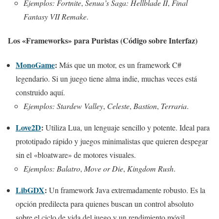
Ejemplos:
Fortnite
,
Senua’s Saga: Hellblade II
,
Final
Fantasy VII Remake
.
Los «Frameworks» para Puristas (Código sobre Interfaz)
MonoGame
:
Más que un motor, es un framework C#
legendario. Si un juego tiene alma indie, muchas veces está
construido aquí.
Ejemplos:
Stardew Valley
,
Celeste
,
Bastion
,
Terraria
.
Love2D
:
Utiliza Lua, un lenguaje sencillo y potente. Ideal para
prototipado rápido y juegos minimalistas que quieren despegar
sin el «bloatware» de motores visuales.
Ejemplos:
Balatro
,
Move or Die
,
Kingdom Rush
.
LibGDX
:
Un framework Java extremadamente robusto. Es la
opción predilecta para quienes buscan un control absoluto
sobre el ciclo de vida del juego y un rendimiento móvil