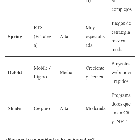
al)
3D
complejos
Juegos de
RTS
Muy
estrategia
Spring
(Estrategi
Alta
especializ
masiva,
a)
ada
mods
Proyectos
Mobile /
Creciente
Defold
Media
web/móvi
Ligero
y técnica
l rápidos
Programa
dores que
Stride
C# puro
Alta
Moderada
aman C#
y .NET
¿Por qué la comunidad es tu mejor activo?