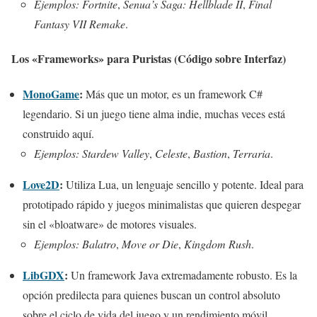
Ejemplos:
Fortnite
,
Senua’s Saga: Hellblade II
,
Final
Fantasy VII Remake
.
Los «Frameworks» para Puristas (Código sobre Interfaz)
MonoGame
:
Más que un motor, es un framework C#
legendario. Si un juego tiene alma indie, muchas veces está
construido aquí.
Ejemplos:
Stardew Valley
,
Celeste
,
Bastion
,
Terraria
.
Love2D
:
Utiliza Lua, un lenguaje sencillo y potente. Ideal para
prototipado rápido y juegos minimalistas que quieren despegar
sin el «bloatware» de motores visuales.
Ejemplos:
Balatro
,
Move or Die
,
Kingdom Rush
.
LibGDX
:
Un framework Java extremadamente robusto. Es la
opción predilecta para quienes buscan un control absoluto
sobre el ciclo de vida del juego y un rendimiento móvil