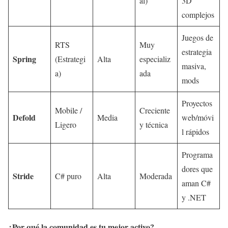
al)
3D
complejos
Juegos de
RTS
Muy
estrategia
Spring
(Estrategi
Alta
especializ
masiva,
a)
ada
mods
Proyectos
Mobile /
Creciente
Defold
Media
web/móvi
Ligero
y técnica
l rápidos
Programa
dores que
Stride
C# puro
Alta
Moderada
aman C#
y .NET
¿Por qué la comunidad es tu mejor activo?