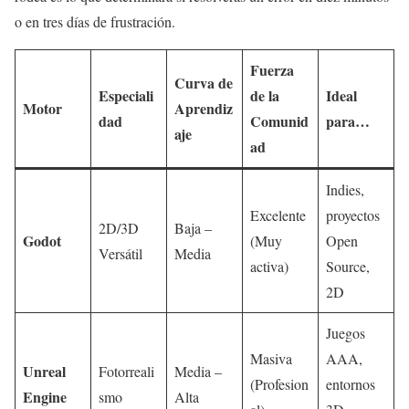
o en tres días de frustración.
Fuerza
Curva de
Especiali
de la
Ideal
Motor
Aprendiz
dad
Comunid
para…
aje
ad
Indies,
Excelente
proyectos
2D/3D
Baja –
Godot
(Muy
Open
Versátil
Media
activa)
Source,
2D
Juegos
Masiva
AAA,
Unreal
Fotorreali
Media –
(Profesion
entornos
Engine
smo
Alta