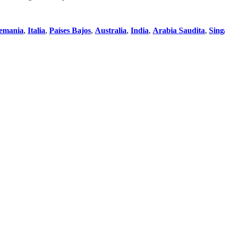
emania
,
Italia
,
Países Bajos
,
Australia
,
India
,
Arabia Saudita
,
Sing