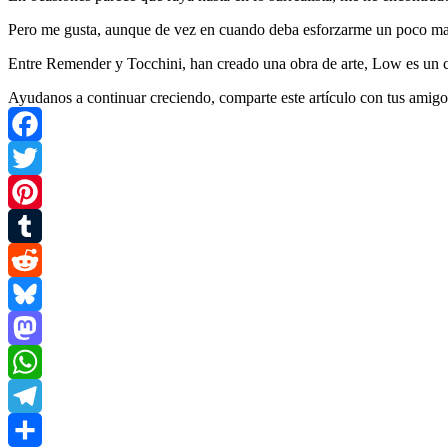
Pero me gusta, aunque de vez en cuando deba esforzarme un poco mas m
Entre Remender y Tocchini, han creado una obra de arte, Low es un có
Ayudanos a continuar creciendo, comparte este artículo con tus amigo
Facebook
Twitter
Pinterest
Tumblr
Reddit
Bluesky
Mastodon
WhatsApp
Telegram