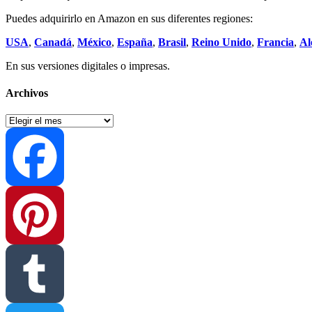
Puedes adquirirlo en Amazon en sus diferentes regiones:
USA
,
Canadá
,
México
,
España
,
Brasil
,
Reino Unido
,
Francia
,
Al
En sus versiones digitales o impresas.
Archivos
Archivos
Facebook
Pinterest