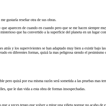
 me gustaría reseñar otra de sus obras.
» que aparecen de cuando en cuando pero que se me hacen siempre muy
misterioso que ha convertido a la superficie del planeta en un lugar co
s atrás y los supervivientes se han adaptado muy bien a existir bajo las
erado en diferentes formas, quizá la mas peligrosa siendo el pesimismo 
le pero quizá por esa misma razón será sometida a las pruebas mas terr
lles, que le dan vida a esta obra de formas insospechadas.
do que a veces tengo que volver a mirar una viñeta porque no acabo de e