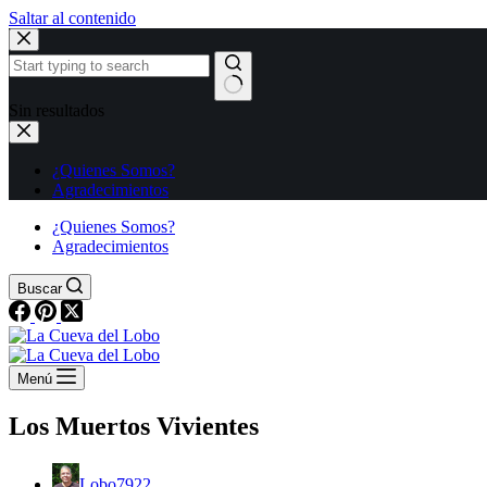
Saltar al contenido
Sin resultados
¿Quienes Somos?
Agradecimientos
¿Quienes Somos?
Agradecimientos
Buscar
Menú
Los Muertos Vivientes
Lobo7922