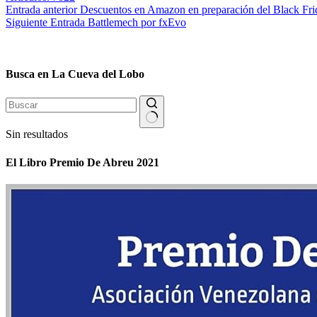
Entrada
anterior
Descuentos en Amazon en preparación del Black Fri
Siguiente
Entrada
Battlemech por fxEvo
Busca en La Cueva del Lobo
Sin resultados
El Libro Premio De Abreu 2021