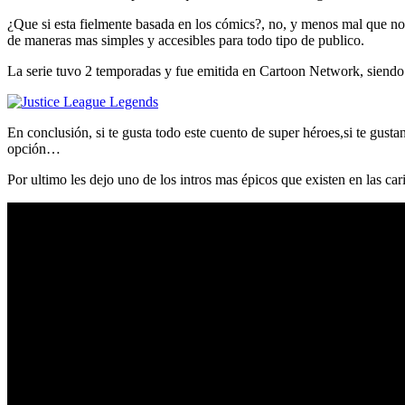
¿Que si esta fielmente basada en los cómics?, no, y menos mal que no,
de maneras mas simples y accesibles para todo tipo de publico.
La serie tuvo 2 temporadas y fue emitida en Cartoon Network, siendo pr
En conclusión, si te gusta todo este cuento de super héroes,si te gusta
opción…
Por ultimo les dejo uno de los intros mas épicos que existen en las c