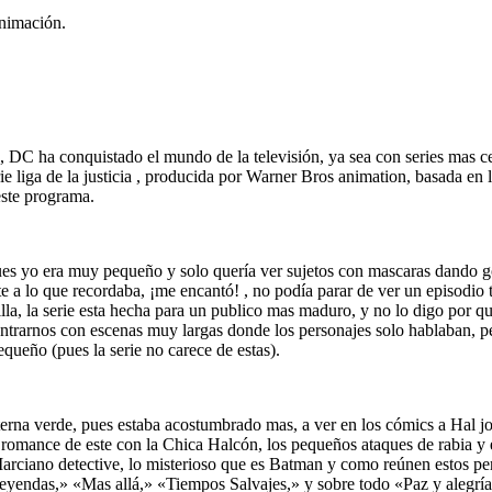
animación.
C ha conquistado el mundo de la televisión, ya sea con series mas cen
 liga de la justicia , producida por Warner Bros animation, basada en l
este programa.
ues yo era muy pequeño y solo quería ver sujetos con mascaras dando go
e a lo que recordaba, ¡me encantó! , no podía parar de ver un episodio 
lla, la serie esta hecha para un publico mas maduro, y no lo digo por qu
encontrarnos con escenas muy largas donde los personajes solo hablaban,
queño (pues la serie no carece de estas).
erna verde, pues estaba acostumbrado mas, a ver en los cómics a Hal jo
l romance de este con la Chica Halcón, los pequeños ataques de rabia y e
Marciano detective, lo misterioso que es Batman y como reúnen estos p
eyendas,» «Mas allá,» «Tiempos Salvajes,» y sobre todo «Paz y alegría