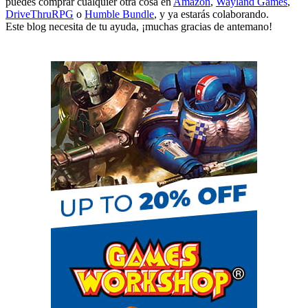
puedes comprar cualquier otra cosa en
Amazon
,
Wayland Games
,
DriveThruRPG
o
Humble Bundle
, y ya estarás colaborando.
Este blog necesita de tu ayuda, ¡muchas gracias de antemano!