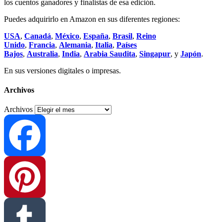
los cuentos ganadores y finalistas de esa edición.
Puedes adquirirlo en Amazon en sus diferentes regiones:
USA
,
Canadá
,
México
,
España
,
Brasil
,
Reino
Unido
,
Francia
,
Alemania
,
Italia
,
Países
Bajos
,
Australia
,
India
,
Arabia Saudita
,
Singapur
, y
Japón
.
En sus versiones digitales o impresas.
Archivos
Archivos
Facebook
Pinterest