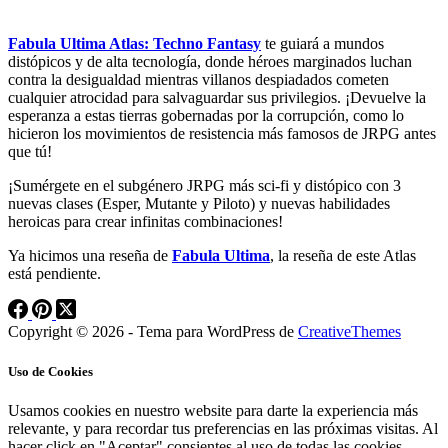
Fabula Ultima Atlas: Techno Fantasy
te guiará a mundos
distópicos y de alta tecnología, donde héroes marginados luchan
contra la desigualdad mientras villanos despiadados cometen
cualquier atrocidad para salvaguardar sus privilegios. ¡Devuelve la
esperanza a estas tierras gobernadas por la corrupción, como lo
hicieron los movimientos de resistencia más famosos de JRPG antes
que tú!
¡Sumérgete en el subgénero JRPG más sci-fi y distópico con 3
nuevas clases (Esper, Mutante y Piloto) y nuevas habilidades
heroicas para crear infinitas combinaciones!
Ya hicimos una reseña de
Fabula Ultima
, la reseña de este Atlas
está pendiente.
Copyright © 2026 - Tema para WordPress de
CreativeThemes
Uso de Cookies
Usamos cookies en nuestro website para darte la experiencia más
relevante, y para recordar tus preferencias en las próximas visitas. Al
hacer click en "Aceptar" consientes al uso de todas las cookies.