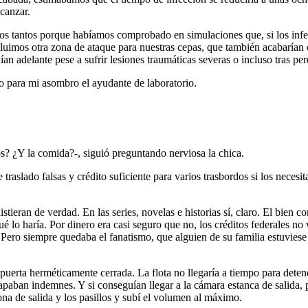
lcanzar.
os tantos porque habíamos comprobado en simulaciones que, si los infect
cluimos otra zona de ataque para nuestras cepas, que también acabarían 
ían adelante pese a sufrir lesiones traumáticas severas o incluso tras pe
jo para mi asombro el ayudante de laboratorio.
? ¿Y la comida?-, siguió preguntando nerviosa la chica.
raslado falsas y crédito suficiente para varios trasbordos si los necesi
ieran de verdad. En las series, novelas e historias sí, claro. El bien co
ué lo haría. Por dinero era casi seguro que no, los créditos federales no
 Pero siempre quedaba el fanatismo, que alguien de su familia estuvie
mpuerta herméticamente cerrada. La flota no llegaría a tiempo para deten
apaban indemnes. Y si conseguían llegar a la cámara estanca de salida,
zona de salida y los pasillos y subí el volumen al máximo.