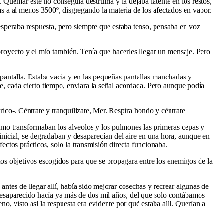
 Quemar este no conseguía destruirla y la dejaba latente en los restos,
as a al menos 3500º, disgregando la materia de los afectados en vapor.
o esperaba respuesta, pero siempre que estaba tenso, pensaba en voz
proyecto y el mío también. Tenía que hacerles llegar un mensaje. Pero
pantalla. Estaba vacía y en las pequeñas pantallas manchadas y
e, cada cierto tiempo, enviara la señal acordada. Pero aunque podía
ico-. Céntrate y tranquilízate, Mer. Respira hondo y céntrate.
como transformaban los alveolos y los pulmones las primeras cepas y
n inicial, se degradaban y desaparecían del aire en una hora, aunque en
fectos prácticos, solo la transmisión directa funcionaba.
os objetivos escogidos para que se propagara entre los enemigos de la
antes de llegar allí, había sido mejorar cosechas y recrear algunas de
 desaparecido hacía ya más de dos mil años, del que solo contábamos
 visto así la respuesta era evidente por qué estaba allí. Querían a