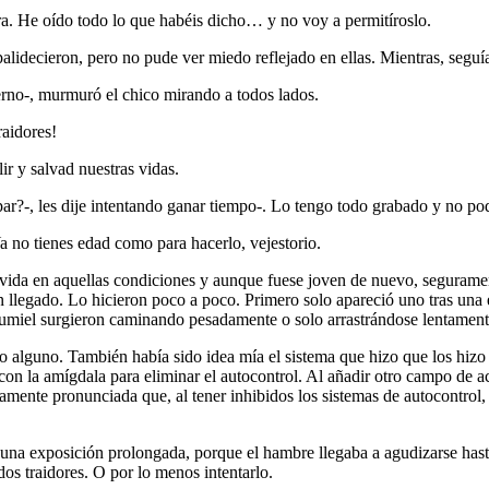
a. He oído todo lo que habéis dicho… y no voy a permitíroslo.
alidecieron, pero no pude ver miedo reflejado en ellas. Mientras, seguí
erno-, murmuró el chico mirando a todos lados.
raidores!
ir y salvad nuestras vidas.
r?-, les dije intentando ganar tiempo-. Lo tengo todo grabado y no podr
a no tienes edad como para hacerlo, vejestorio.
 vida en aquellas condiciones y aunque fuese joven de nuevo, segurament
 llegado. Lo hicieron poco a poco. Primero solo apareció uno tras una 
aumiel surgieron caminando pesadamente o solo arrastrándose lentamente
ido alguno. También había sido idea mía el sistema que hizo que los hiz
 con la amígdala para eliminar el autocontrol. Al añadir otro campo de a
mente pronunciada que, al tener inhibidos los sistemas de autocontrol, 
e una exposición prolongada, porque el hambre llegaba a agudizarse hast
dos traidores. O por lo menos intentarlo.