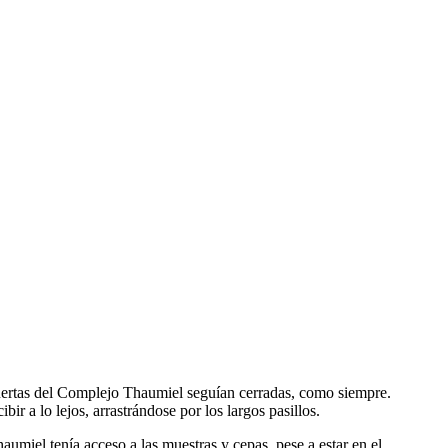
mpuertas del Complejo Thaumiel seguían cerradas, como siempre.
r a lo lejos, arrastrándose por los largos pasillos.
miel tenía acceso a las muestras y cepas, pese a estar en el