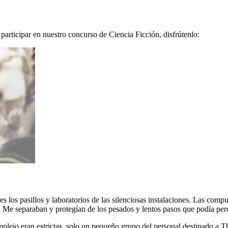
participar en nuestro concurso de Ciencia Ficción, disfrútenlo:
es los pasillos y laboratorios de las silenciosas instalaciones. Las co
 Me separaban y protegían de los pesados y lentos pasos que podía percibi
ejo eran estrictas, solo un pequeño grupo del personal destinado a Thau