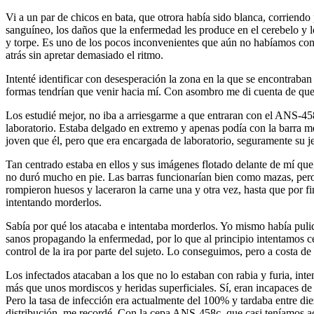
Vi a un par de chicos en bata, que otrora había sido blanca, corriendo
sanguíneo, los daños que la enfermedad les produce en el cerebelo y l
y torpe. Es uno de los pocos inconvenientes que aún no habíamos conse
atrás sin apretar demasiado el ritmo.
Intenté identificar con desesperación la zona en la que se encontraban
formas tendrían que venir hacia mí. Con asombro me di cuenta de que
Los estudié mejor, no iba a arriesgarme a que entraran con el ANS-458b
laboratorio. Estaba delgado en extremo y apenas podía con la barra m
joven que él, pero que era encargada de laboratorio, seguramente su j
Tan centrado estaba en ellos y sus imágenes flotado delante de mí que
no duró mucho en pie. Las barras funcionarían bien como mazas, pero ni
rompieron huesos y laceraron la carne una y otra vez, hasta que por fi
intentando morderlos.
Sabía por qué los atacaba e intentaba morderlos. Yo mismo había pulido
sanos propagando la enfermedad, por lo que al principio intentamos cen
control de la ira por parte del sujeto. Lo conseguimos, pero a costa de
Los infectados atacaban a los que no lo estaban con rabia y furia, in
más que unos mordiscos y heridas superficiales. Sí, eran incapaces de
Pero la tasa de infección era actualmente del 100% y tardaba entre di
distribución, me recordé. Con la cepa ANS-458c, que casi teníamos ac