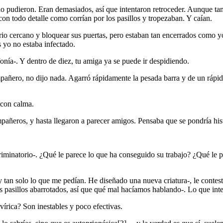
o pudieron. Eran demasiados, así que intentaron retroceder. Aunque tamp
on todo detalle como corrían por los pasillos y tropezaban. Y caían.
rio cercano y bloquear sus puertas, pero estaban tan encerrados como yo
yo no estaba infectado.
onía-. Y dentro de diez, tu amiga ya se puede ir despidiendo.
pañero, no dijo nada. Agarró rápidamente la pesada barra y de un rápido 
 con calma.
ñeros, y hasta llegaron a parecer amigos. Pensaba que se pondría hist
iminatorio-. ¿Qué le parece lo que ha conseguido su trabajo? ¿Qué le 
y tan solo lo que me pedían. He diseñado una nueva criatura-, le conte
los pasillos abarrotados, así que qué mal hacíamos hablando-. Lo que i
rica? Son inestables y poco efectivas.