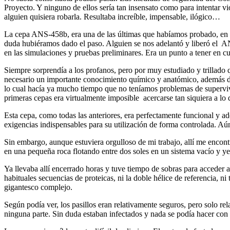
Proyecto. Y ninguno de ellos sería tan insensato como para intentar 
alguien quisiera robarla. Resultaba increíble, impensable, ilógico…
La cepa ANS-458b, era una de las últimas que habíamos probado, en a
duda hubiéramos dado el paso. Alguien se nos adelantó y liberó el AN
en las simulaciones y pruebas preliminares. Era un punto a tener en c
Siempre sorprendía a los profanos, pero por muy estudiado y trillado q
necesario un importante conocimiento químico y anatómico, además de 
lo cual hacía ya mucho tiempo que no teníamos problemas de supervive
primeras cepas era virtualmente imposible acercarse tan siquiera a lo 
Esta cepa, como todas las anteriores, era perfectamente funcional y a
exigencias indispensables para su utilización de forma controlada. Aú
Sin embargo, aunque estuviera orgulloso de mi trabajo, allí me enco
en una pequeña roca flotando entre dos soles en un sistema vacío y y
Ya llevaba allí encerrado horas y tuve tiempo de sobras para acceder 
habituales secuencias de proteicas, ni la doble hélice de referencia,
gigantesco complejo.
Según podía ver, los pasillos eran relativamente seguros, pero solo r
ninguna parte. Sin duda estaban infectados y nada se podía hacer con e