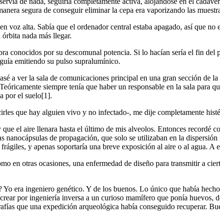
 servía de nada, seguiría completamente activa, alojándose en el cadáver.
a manera segura de conseguir eliminar la cepa era vaporizando las muestr
e en voz alta. Sabía que el ordenador central estaba apagado, así que n
a órbita nada más llegar.
ra conocidos por su descomunal potencia. Si lo hacían sería el fin del 
eguía emitiendo su pulso supralumínico.
é a ver la sala de comunicaciones principal en una gran sección de la 
Teóricamente siempre tenía que haber un responsable en la sala para qu
a por el suelo[1].
rles que hay alguien vivo y no infectado-, me dije completamente histér
 que el aire llenara hasta el último de mis alveolos. Entonces recordé 
 Las nanocápsulas de propagación, que solo se utilizaban en la dispersió
frágiles, y apenas soportaría una breve exposición al aire o al agua. A e
o en otras ocasiones, una enfermedad de diseño para transmitir a ciert
í? Yo era ingeniero genético. Y de los buenos. Lo único que había hecho 
 recrear por ingeniería inversa a un curioso mamífero que ponía huevos,
fías que una expedición arqueológica había conseguido recuperar. Bueno,