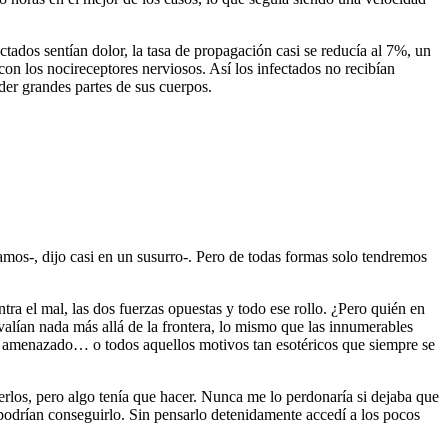
ados sentían dolor, la tasa de propagación casi se reducía al 7%, un
con los nocireceptores nerviosos. Así los infectados no recibían
rder grandes partes de sus cuerpos.
tamos-, dijo casi en un susurro-. Pero de todas formas solo tendremos
ntra el mal, las dos fuerzas opuestas y todo ese rollo. ¿Pero quién en
 valían nada más allá de la frontera, lo mismo que las innumerables
se amenazado… o todos aquellos motivos tan esotéricos que siempre se
erlos, pero algo tenía que hacer. Nunca me lo perdonaría si dejaba que
 podrían conseguirlo. Sin pensarlo detenidamente accedí a los pocos