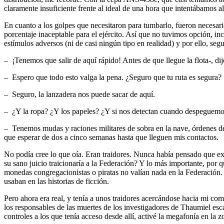
claramente insuficiente frente al ideal de una hora que intentábamos a
En cuanto a los golpes que necesitaron para tumbarlo, fueron necesari
porcentaje inaceptable para el ejército. Así que no tuvimos opción, in
estímulos adversos (ni de casi ningún tipo en realidad) y por ello, segu
– ¡Tenemos que salir de aquí rápido! Antes de que llegue la flota-, di
– Espero que todo esto valga la pena. ¿Seguro que tu ruta es segura?
– Seguro, la lanzadera nos puede sacar de aquí.
– ¿Y la ropa? ¿Y los papeles? ¿Y si nos detectan cuando despeguemos
– Tenemos mudas y raciones militares de sobra en la nave, órdenes de t
que esperar de dos a cinco semanas hasta que lleguen mis contactos.
No podía cree lo que oía. Eran traidores. Nunca había pensado que exist
su sano juicio traicionaría a la Federación? Y lo más importante, por q
monedas congregacionistas o piratas no valían nada en la Federación.
usaban en las historias de ficción.
Pero ahora era real, y tenía a unos traidores acercándose hacia mi co
los responsables de las muertes de los investigadores de Thaumiel esc
controles a los que tenía acceso desde allí, activé la megafonía en la 