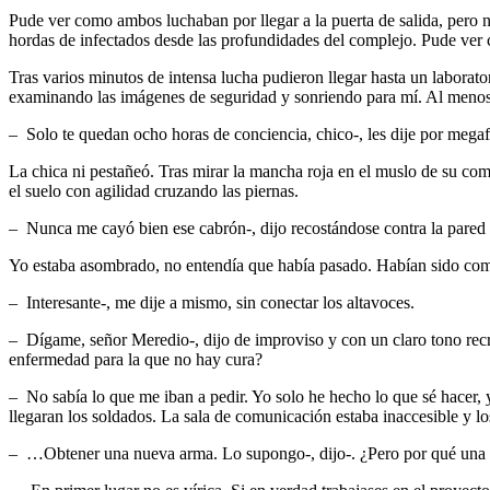
Pude ver como ambos luchaban por llegar a la puerta de salida, pero n
hordas de infectados desde las profundidades del complejo. Pude ver c
Tras varios minutos de intensa lucha pudieron llegar hasta un laborato
examinando las imágenes de seguridad y sonriendo para mí. Al menos 
– Solo te quedan ocho horas de conciencia, chico-, les dije por megaf
La chica ni pestañeó. Tras mirar la mancha roja en el muslo de su com
el suelo con agilidad cruzando las piernas.
– Nunca me cayó bien ese cabrón-, dijo recostándose contra la pared
Yo estaba asombrado, no entendía que había pasado. Habían sido compa
– Interesante-, me dije a mismo, sin conectar los altavoces.
– Dígame, señor Meredio-, dijo de improviso y con un claro tono recr
enfermedad para la que no hay cura?
– No sabía lo que me iban a pedir. Yo solo he hecho lo que sé hacer, 
llegaran los soldados. La sala de comunicación estaba inaccesible y 
– …Obtener una nueva arma. Lo supongo-, dijo-. ¿Pero por qué una ví