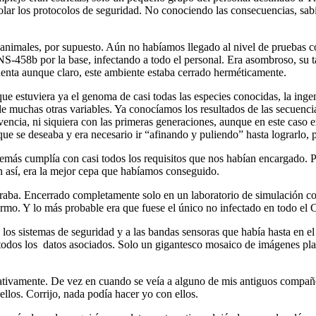
violar los protocolos de seguridad. No conociendo las consecuencias, s
nimales, por supuesto. Aún no habíamos llegado al nivel de pruebas co
S-458b por la base, infectando a todo el personal. Era asombroso, su t
uenta aunque claro, este ambiente estaba cerrado herméticamente.
ue estuviera ya el genoma de casi todas las especies conocidas, la ingen
muchas otras variables. Ya conocíamos los resultados de las secuencias
ncia, ni siquiera con las primeras generaciones, aunque en este caso en
que se deseaba y era necesario ir “afinando y puliendo” hasta lograrlo, 
demás cumplía con casi todos los requisitos que nos habían encargado. P
n así, era la mejor cepa que habíamos conseguido.
ntraba. Encerrado completamente solo en un laboratorio de simulación 
ermo. Y lo más probable era que fuese el único no infectado en todo el
a los sistemas de seguridad y a las bandas sensoras que había hasta en e
 ni todos los datos asociados. Solo un gigantesco mosaico de imágenes 
elativamente. De vez en cuando se veía a alguno de mis antiguos compañ
llos. Corrijo, nada podía hacer yo con ellos.