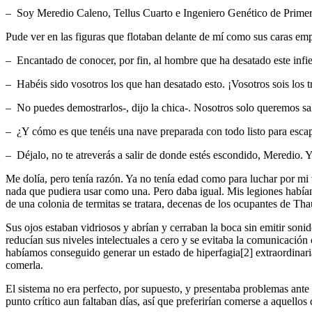
– Soy Meredio Caleno, Tellus Cuarto e Ingeniero Genético de Primer
Pude ver en las figuras que flotaban delante de mí como sus caras emp
– Encantado de conocer, por fin, al hombre que ha desatado este infi
– Habéis sido vosotros los que han desatado esto. ¡Vosotros sois los t
– No puedes demostrarlos-, dijo la chica-. Nosotros solo queremos sal
– ¿Y cómo es que tenéis una nave preparada con todo listo para escapa
– Déjalo, no te atreverás a salir de donde estés escondido, Meredio. Y
Me dolía, pero tenía razón. Ya no tenía edad como para luchar por mi
nada que pudiera usar como una. Pero daba igual. Mis legiones habían
de una colonia de termitas se tratara, decenas de los ocupantes de Th
Sus ojos estaban vidriosos y abrían y cerraban la boca sin emitir son
reducían sus niveles intelectuales a cero y se evitaba la comunicación
habíamos conseguido generar un estado de hiperfagia[2] extraordinaria
comerla.
El sistema no era perfecto, por supuesto, y presentaba problemas ant
punto crítico aun faltaban días, así que preferirían comerse a aquellos 