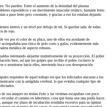
orren. No pueden. Entre el aumento de la densidad del plasma
mblores esporádicos y un movimiento muscular errático, bastante lento
ían a paso lento pero constante, y gracias a eso los estaban dejando
entos metros y un nivel por debajo de mí. Si querían salir, de todas
s de rojo.
e ver por el color de su placa, uno de ellos era ayudante de
 Le acompañaba una chica de pelo corto y gafas, evidentemente más
aleta metálica de aspecto robusto.
spaldas intentando alejarme instintivamente de su proyección. El pobre
acerlo bien, así que los golpes que recibía el pobre cocinero le
arse o arrastrarse hacia ellos, moviendo boca con desesperación
ales requisitos de aquel trabajo era que los infectados atacaran a los
municarse con la amígdala cerebral, lo que evitaba cualquier tipo de
nfectados.
s de sus ataques no tenían éxito y las victimas escapaban con poco
recordar el camino en laberintos, cosa que hasta una rata podía hacer.
n”, aunque ese plazo de incubación resultaba excesivo para su óptima
 horas en el mejor de los casos, lo que seguía siendo una velocidad