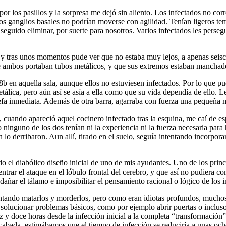
 por los pasillos y la sorpresa me dejó sin aliento. Los infectados no c
os ganglios basales no podrían moverse con agilidad. Tenían ligeros te
guido eliminar, por suerte para nosotros. Varios infectados les persegu
 y tras unos momentos pude ver que no estaba muy lejos, a apenas seisci
 ambos portaban tubos metálicos, y que sus extremos estaban manchado
 en aquella sala, aunque ellos no estuviesen infectados. Por lo que pud
etálica, pero aún así se asía a ella como que su vida dependía de ello.
efa inmediata. Además de otra barra, agarraba con fuerza una pequeña m
, cuando apareció aquel cocinero infectado tras la esquina, me caí de e
nguno de los dos tenían ni la experiencia ni la fuerza necesaria para h
n lo derribaron. Aun allí, tirado en el suelo, seguía intentando incorpor
 el diabólico diseño inicial de uno de mis ayudantes. Uno de los princip
trar el ataque en el lóbulo frontal del cerebro, y que así no pudiera co
 dañar el tálamo e imposibilitar el pensamiento racional o lógico de los i
tentando matarlos y morderlos, pero como eran idiotas profundos, mucho
 solucionar problemas básicos, como por ejemplo abrir puertas o incluso 
ez y doce horas desde la infección inicial a la completa “transformació
abada, estimábamos que el tiempo de infección se reduciría a unas ocho