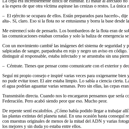
La cepa era increíblemente difícil de eliminar. El matar al afectado no
a la espera de que otra víctima aspirase las cenizas o restos. La únic
– El ejército se ocupara de ellos. Están preparados para hacerlo-, dij
alta-. Sí, claro. Eso si la flota no se entusiasma y borra la base desde l
Me estremecí solo de pensarlo. Los bombardeos de la flota eran de sob
las comunicaciones estaban cerradas y solo la baliza de emergencia s
Con un movimiento cambié las imágenes del sistema de seguridad y pas
salpicadas de sangre, parpadeaba en rojo y negro un aviso en código. 
distinguir al responsable, estaba infectado y se arrastraba sin una piern
– Céntrate. Tienes que pensar como comunicarte con el exterior y deci
Seguí mi propio consejo e inspiré varias veces para oxigenarme bien y
no pude evitar toser. El aire estaba limpio. Lo sabía a ciencia cierta.
el agua podrían aguantar varias semanas. Pero sin ellas, las cepas eran 
Transmisión directa. Cuando nos lo encargaron pensamos que sería com
Federación. Pero acabó siendo peor que eso. Mucho peor.
De repente sentí escalofríos. ¿Cómo había podido llegar a trabajar all
las plantas extintas del planeta natal. En una ocasión hasta conseguí
con muestras originales de menos de la mitad del ADN y varias fotogra
los mejores y sin duda yo estaba entre ellos.