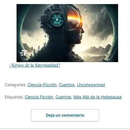
¿Signos de la Singularidad?
Categorías:
Ciencia-Ficción
,
Cuentos
,
Uncategorized
Etiquetas:
Ciencia Ficción
,
Cuentos
,
Más Allá de la Heliopausa
Deja un comentario