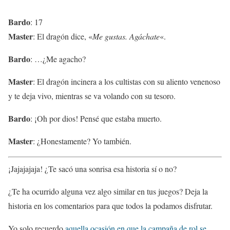
Bardo
: 17
Master
: El dragón dice, «
Me gustas. Agáchate
«.
Bardo
: …¿Me agacho?
Master
: El dragón incinera a los cultistas con su aliento venenoso
y te deja vivo, mientras se va volando con su tesoro.
Bardo
: ¡Oh por dios! Pensé que estaba muerto.
Master
: ¿Honestamente? Yo también.
¡Jajajajaja! ¿Te sacó una sonrisa esa historia sí o no?
¿Te ha ocurrido alguna vez algo similar en tus juegos? Deja la
historia en los comentarios para que todos la podamos disfrutar.
Yo solo recuerdo
aquella ocasión en que la campaña de rol se