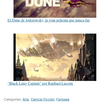
El Dune de Jodorowsky, la gran película que nunca fue
“Black Lung Captain” por Raphael-Lacoste
Categorías:
Arte
,
Ciencia-Ficción
,
Fantasía