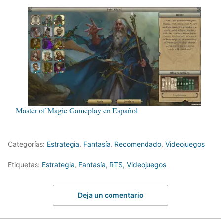
Master of Magic Gameplay en Español
Categorías:
Estrategia
,
Fantasía
,
Recomendado
,
Videojuegos
Etiquetas:
Estrategia
,
Fantasía
,
RTS
,
Videojuegos
Deja un comentario