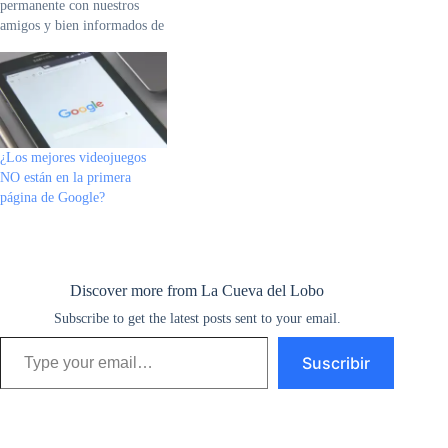
permanente con nuestros
t
amigos y bien informados de
i
todo lo que sucede en el
mundo, tenemos las últimas
r
tendencias sobre nuestros
hobbys e intereses, pero
admitamoslo, a veces es
demasiado... El email, los
¿Los mejores videojuegos
blogs, el facebook, y…
NO están en la primera
página de Google?
Discover more from La Cueva del Lobo
Subscribe to get the latest posts sent to your email.
Type your email…
Suscribir