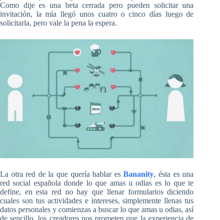
Como dije es una beta cerrada pero pueden solicitar una
invitación, la mía llegó unos cuatro o cinco días luego de
solicitarla, pero vale la pena la espera.
La otra red de la que quería hablar es
Bananity
, ésta es una
red social española donde lo que amas u odias es lo que te
define, en esta red no hay que llenar formularios diciendo
cuales son tus actividades e intereses, simplemente llenas tus
datos personales y comienzas a buscar lo que amas u odias, así
de sencillo, los creadores nos prometen que la experiencia de