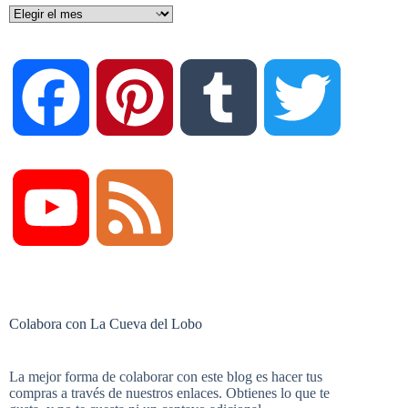
Archivos
F
P
T
T
a
i
u
w
Y
F
c
n
m
i
o
e
Colabora con La Cueva del Lobo
e
t
b
t
u
e
La mejor forma de colaborar con este blog es hacer tus
compras a través de nuestros enlaces. Obtienes lo que te
b
e
l
t