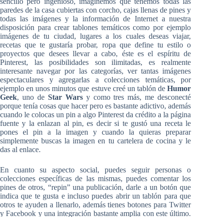
sencillo pero ingenioso, imaginemos que tenemos todas las
paredes de la casa cubiertas con corcho, cajas llenas de pines y
todas las imágenes y la información de Internet a nuestra
disposición para crear tablones temáticos como por ejemplo
imágenes de tu ciudad, lugares a los cuales deseas viajar,
recetas que te gustaría probar, ropa que define tu estilo o
proyectos que desees llevar a cabo, éste es el espíritu de
Pinterest, las posibilidades son ilimitadas, es realmente
interesante navegar por las categorías, ver tantas imágenes
espectaculares y agregarlas a colecciones temáticas, por
ejemplo en unos minutos que estuve creé un tablón de
Humor
Geek
, uno de
Star Wars
y como tres más, me desconecté
porque tenía cosas que hacer pero es bastante adictivo, además
cuando le colocas un pin a algo Pinterest da crédito a la página
fuente y la enlazan al pin, es decir si te gustó una receta le
pones el pin a la imagen y cuando la quieras preparar
simplemente buscas la imagen en tu cartelera de cocina y le
das al enlace.
En cuanto su aspecto social, puedes seguir personas o
colecciones específicas de las mismas, puedes comentar los
pines de otros, “repin” una publicación, darle a un botón que
indica que te gusta e incluso puedes abrir un tablón para que
otros te ayuden a llenarlo, además tienes botones para Twitter
y Facebook y una integración bastante amplia con este último.