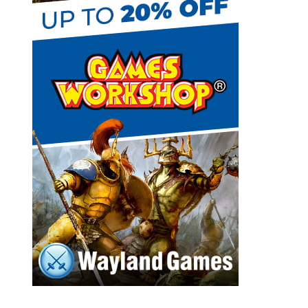
h
a
n
n
e
l