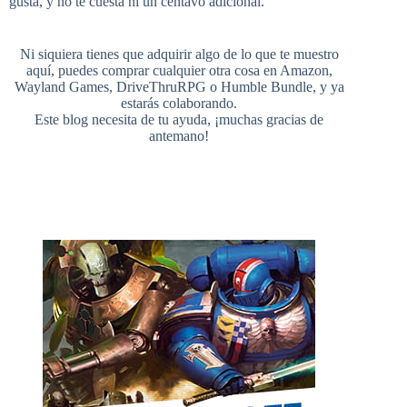
gusta, y no te cuesta ni un centavo adicional.
T
d
Ni siquiera tienes que adquirir algo de lo que te muestro
aquí, puedes comprar cualquier otra cosa en
Amazon
,
o
r
r
e
Wayland Games
,
DriveThruRPG
o
Humble Bundle
, y ya
estarás colaborando.
u
Este blog necesita de tu ayuda, ¡muchas gracias de
antemano!
o
e
r
b
k
s
e
t
C