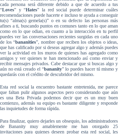
cada persona será diferente debido a que de acuerdo a tus
“
Loves
” y “
Hates
” la red social puede determinar cuáles
recomendaciones puede hacerte e incluso te ayuda a conseguir
tu(s) “alma(s) gemela(s)” o en su defecto las personas más
afines a ti, buscando puntos en comunes tanto en lo que aman
como en lo que odian, en cuanto a la interacción en tu perfil
puedes ver las conversaciones recientes surgidas en cada uno
de los “
bananities
”, nombre que reciben los objetos o ideas,
que has calificado por si deseas agregar algo y además puedes
ver la actividad en los muros de quienes has agregado como
amigos y ver quienes te han mencionado así como enviar y
recibir mensajes privados. Cabe destacar que si buscas algo y
aún no está creado el “
bananity
” lo puedes hacer tú mismo y
quedarás con el crédito de descubridor del mismo.
Esta red social la encuentro bastante entretenida, me parece
que faltan pulir algunos aspectos pero considerando que aún
es una Beta Privada podemos decir que es un muy buen
comienzo, además su equipo es bastante diligente y responde
las inquietudes de forma rápida.
Para finalizar, quiero dejarles un obsequio, los administradores
de Bananity muy amablemente me han otorgado 25
invitaciones para quienes deseen probar esta red social, les