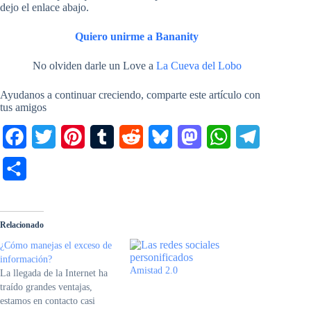
dejo el enlace abajo.
Quiero unirme a Bananity
No olviden darle un Love a
La Cueva del Lobo
Ayudanos a continuar creciendo, comparte este artículo con
tus amigos
F
T
P
T
R
B
M
W
T
a
w
i
u
e
l
a
h
e
C
c
i
n
m
d
u
s
a
l
o
e
t
t
b
d
e
t
t
e
m
Relacionado
b
t
e
l
i
s
o
s
g
p
¿Cómo manejas el exceso de
o
e
r
r
t
k
d
A
r
información?
a
Amistad 2.0
La llegada de la Internet ha
o
r
e
y
o
p
a
r
traído grandes ventajas,
estamos en contacto casi
k
s
n
p
m
t