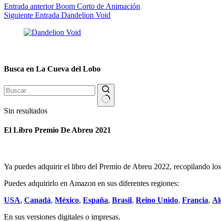
Entrada
anterior
Boom Corto de Animación
Siguiente
Entrada
Dandelion Void
Busca en La Cueva del Lobo
Sin resultados
El Libro Premio De Abreu 2021
Ya puedes adquirir el libro del Premio de Abreu 2022, recopilando los 
Puedes adquirirlo en Amazon en sus diferentes regiones:
USA
,
Canadá
,
México
,
España
,
Brasil
,
Reino Unido
,
Francia
,
Al
En sus versiones digitales o impresas.