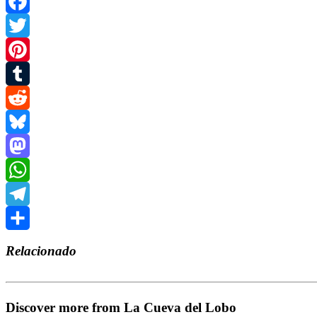
Facebook
Twitter
Pinterest
Tumblr
Reddit
Bluesky
Mastodon
WhatsApp
Telegram
Compartir
Relacionado
Discover more from La Cueva del Lobo