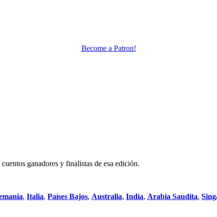
Become a Patron!
cuentos ganadores y finalistas de esa edición.
emania
,
Italia
,
Países Bajos
,
Australia
,
India
,
Arabia Saudita
,
Sing