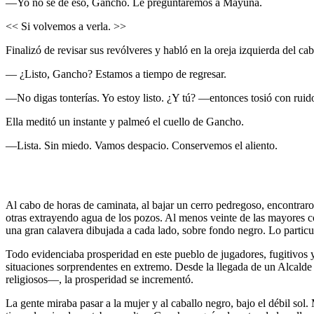
—Yo no sé de eso, Gancho. Le preguntaremos a Mayuna.
<< Si volvemos a verla. >>
Finalizó de revisar sus revólveres y habló en la oreja izquierda del cab
— ¿Listo, Gancho? Estamos a tiempo de regresar.
—No digas tonterías. Yo estoy listo. ¿Y tú? —entonces tosió con ruid
Ella meditó un instante y palmeó el cuello de Gancho.
—Lista. Sin miedo. Vamos despacio. Conservemos el aliento.
Al cabo de horas de caminata, al bajar un cerro pedregoso, encontraron
otras extrayendo agua de los pozos. Al menos veinte de las mayores co
una gran calavera dibujada a cada lado, sobre fondo negro. Lo particu
Todo evidenciaba prosperidad en este pueblo de jugadores, fugitivos y g
situaciones sorprendentes en extremo. Desde la llegada de un Alcald
religiosos—, la prosperidad se incrementó.
La gente miraba pasar a la mujer y al caballo negro, bajo el débil so