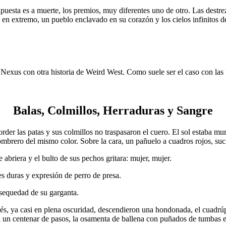
uesta es a muerte, los premios, muy diferentes uno de otro. Las destre
en extremo, un pueblo enclavado en su corazón y los cielos infinitos d
xus con otra historia de Weird West. Como suele ser el caso con las his
Balas, Colmillos, Herraduras y Sangre
rder las patas y sus colmillos no traspasaron el cuero. El sol estaba mu
ombrero del mismo color. Sobre la cara, un pañuelo a cuadros rojos, suci
 abriera y el bulto de sus pechos gritara: mujer, mujer.
s duras y expresión de perro de presa.
sequedad de su garganta.
pués, ya casi en plena oscuridad, descendieron una hondonada, el cuadr
 un centenar de pasos, la osamenta de ballena con puñados de tumbas e