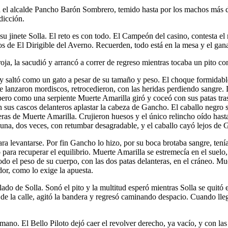
a el alcalde Pancho Barón Sombrero, temido hasta por los machos más duro
dicción.
 jinete Solla. El reto es con todo. El Campeón del casino, contesta el 
rios de El Dirigible del Averno. Recuerden, todo está en la mesa y el ga
ja, la sacudió y arrancó a correr de regreso mientras tocaba un pito con
 y saltó como un gato a pesar de su tamaño y peso. El choque formidabl
 lanzaron mordiscos, retrocedieron, con las heridas perdiendo sangre.
pero como una serpiente Muerte Amarilla giró y coceó con sus patas tras
sus cascos delanteros aplastar la cabeza de Gancho. El caballo negro s
anteras de Muerte Amarilla. Crujieron huesos y el único relincho oído h
, una, dos veces, con retumbar desagradable, y el caballo cayó lejos de
para levantarse. Por fin Gancho lo hizo, por su boca brotaba sangre, ten
para recuperar el equilibrio. Muerte Amarilla se estremecía en el suelo
 todo el peso de su cuerpo, con las dos patas delanteras, en el cráneo. M
dor, como lo exige la apuesta.
ado de Solla. Sonó el pito y la multitud esperó mientras Solla se quitó 
 de la calle, agitó la bandera y regresó caminando despacio. Cuando lleg
la mano. El Bello Piloto dejó caer el revolver derecho, ya vacío, y con l