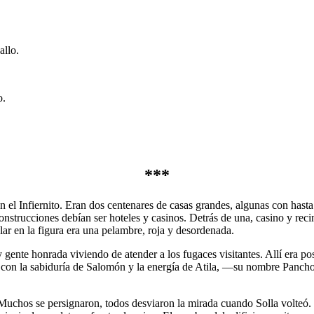
allo.
o.
***
 el Infiernito. Eran dos centenares de casas grandes, algunas con hasta
nstrucciones debían ser hoteles y casinos. Detrás de una, casino y recin
lar en la figura era una pelambre, roja y desordenada.
ente honrada viviendo de atender a los fugaces visitantes. Allí era posib
e con la sabiduría de Salomón y la energía de Atila, —su nombre Panch
l. Muchos se persignaron, todos desviaron la mirada cuando Solla volteó