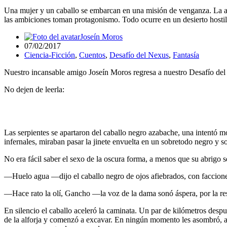
Una mujer y un caballo se embarcan en una misión de venganza. La ap
las ambiciones toman protagonismo. Todo ocurre en un desierto hostil 
Joseín Moros
07/02/2017
Ciencia-Ficción
,
Cuentos
,
Desafío del Nexus
,
Fantasía
Nuestro incansable amigo Joseín Moros regresa a nuestro Desafío del Ne
No dejen de leerla:
Las serpientes se apartaron del caballo negro azabache, una intentó mo
infernales, miraban pasar la jinete envuelta en un sobretodo negro y s
No era fácil saber el sexo de la oscura forma, a menos que su abrigo se
—Huelo agua —dijo el caballo negro de ojos afiebrados, con faccione
—Hace rato la olí, Gancho —la voz de la dama sonó áspera, por la re
En silencio el caballo aceleró la caminata. Un par de kilómetros des
de la alforja y comenzó a excavar. En ningún momento les asombró, a