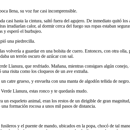
ca llena, su voz fue casi incomprensible.
 casi hasta la cintura, saltó fuera del agujero. De inmediato quitó lo
ras irradiarían calor, al dormir cerca del fuego sus ropas estaban segura
as y esperó el burbujeo.
ó una piedrecilla.
las volvería a guardar en una bolsita de cuero. Entonces, con otra olla,
 daba un terrón oscuro de azúcar con sal.
e Llanura, que resfriado. Mañana, mientras consigues algún conejo, com
ó una risita como los cloqueos de un ave extraña.
obre un catre grueso, y envuelta con una manta de algodón teñida de negr
Verde Llanura, estas ronco y te quedarás mudo.
era un esqueleto animal, eran los restos de un dirigible de gran magnitu
ró una formación rocosa a unos mil pasos de distancia.
fusileros y el puente de mando, ubicados en la popa, chocó de tal maner