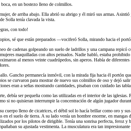
boca, en un bostezo lleno de colmillos.
 mujer, de arriba abajo. Ella abrió su abrigo y él miró sus armas. Asinti
 Solla tenía clavada la vista.
gras, con todo!
pios, sé que están preparados —vociferó Solla, mirando hacia el portó
ntineo de cadenas golpeando un suelo de ladrillos y una campana repicó 
 mujeres maquilladas con altos peinados. Nadie habló, estaba prohibid
roximaron al menos veinte cuadrúpedos, sin aperos. Había de diferentes a
dores.
aballo. Gancho permanecía inmóvil, con la mirada fija hacia él portón que
bios se curvaron para mostrar de nuevo sus colmillos de oso y dejó salir
iones eran a señas mostrando cantidades, pisaban con cuidado las tablas
, debía ser pequeña como las utilizadas en el interior de las iglesias. 
como si no quisieran interrumpir la concentración de algún jugador dura
u cuerpo lleno de cicatrices, el débil sol lo hacía brillar como oro y s
s en el suelo de tierra. A su lado venía un hombre enorme, en mangas d
ilizados por los pilotos de dirigible. Tenía una sonrisa perfecta, feroz 
mpañaban su ajustada vestimenta. La musculatura era tan impresionante