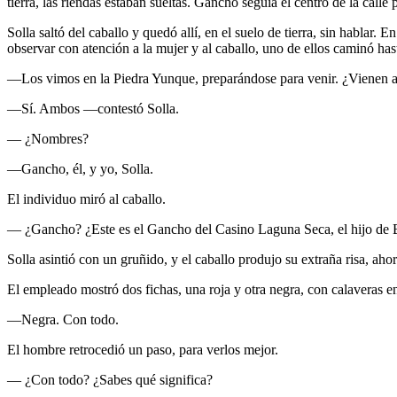
tierra, las riendas estaban sueltas. Gancho seguía el centro de la calle 
Solla saltó del caballo y quedó allí, en el suelo de tierra, sin hablar
observar con atención a la mujer y al caballo, uno de ellos caminó hast
—Los vimos en la Piedra Yunque, preparándose para venir. ¿Vienen a
—Sí. Ambos —contestó Solla.
— ¿Nombres?
—Gancho, él, y yo, Solla.
El individuo miró al caballo.
— ¿Gancho? ¿Este es el Gancho del Casino Laguna Seca, el hijo de Bl
Solla asintió con un gruñido, y el caballo produjo su extraña risa, aho
El empleado mostró dos fichas, una roja y otra negra, con calaveras e
—Negra. Con todo.
El hombre retrocedió un paso, para verlos mejor.
— ¿Con todo? ¿Sabes qué significa?