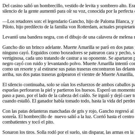
Del casino salió un hombrecillo, vestido de levita y sombrero alto. Er
silencio de la gente aumentó para oír su voz, conocida por la perfecta 
—Los retadores son: el legendario Gancho, hijo de Paloma Blanca, y su
Piloto, hijo predilecto de la familia von Rotterdam, actuales propieta
Levantó una bandera negra, con el dibujo de una calavera de melena ro
Gancho dio un brinco adelante. Muerte Amarilla se paró en dos patas
ninguno cayó. Erguidos como boxeadores se patearon cara y pecho, se
vertiginosa, cada uno tratando de castrar a su oponente. Se apartaron 
negro cayó con ruido y levantando polvo. Muerte Amarilla intentó con 
como un resorte y al estirarse sus patas traseras encontraron las del
arriba, sus dos patas traseras golpearon el vientre de Muerte Amarilla
El silencio continuaba, solo se oían los esfuerzos de ambos caballos 
espuelas perforaron la piel y partieron los huesos. Esperó un momento 
paso a paso, por el lado de la cabeza del caído. Se irguió y dejó caer
cuando estalló. El ganador había tomado todo, hasta la vida del perde
Con las patas delanteras manchadas de gris y rojo, Gancho regresó al l
sonreía. El hombrecillo de nuevo salió a la luz. Corrió hasta el centro
combatientes y tocó el pito.
Sonaron los tiros. Solla rodó por el suelo, sin disparar, las armas en 