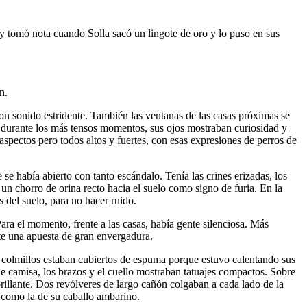
ó y tomó nota cuando Solla sacó un lingote de oro y lo puso en sus
n.
con sonido estridente. También las ventanas de las casas próximas se
o durante los más tensos momentos, sus ojos mostraban curiosidad y
spectos pero todos altos y fuertes, con esas expresiones de perros de
 se había abierto con tanto escándalo. Tenía las crines erizadas, los
 un chorro de orina recto hacia el suelo como signo de furia. En la
 del suelo, para no hacer ruido.
Para el momento, frente a las casas, había gente silenciosa. Más
nte una apuesta de gran envergadura.
us colmillos estaban cubiertos de espuma porque estuvo calentando sus
e camisa, los brazos y el cuello mostraban tatuajes compactos. Sobre
y brillante. Dos revólveres de largo cañón colgaban a cada lado de la
 como la de su caballo ambarino.