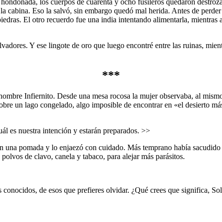
una hondonada, los cuerpos de cuarenta y ocho fusileros quedaron destroza
de la cabina. Eso la salvó, sin embargo quedó mal herida. Antes de perde
s piedras. El otro recuerdo fue una india intentando alimentarla, mient
dores. Y ese lingote de oro que luego encontré entre las ruinas, mien
***
e nombre Infiernito. Desde una mesa rocosa la mujer observaba, al mism
 sobre un lago congelado, algo imposible de encontrar en «el desierto 
ál es nuestra intención y estarán preparados. >>
 con una pomada y lo enjaezó con cuidado. Más temprano había sacudido 
n polvos de clavo, canela y tabaco, para alejar más parásitos.
onocidos, de esos que prefieres olvidar. ¿Qué crees que significa, Sol