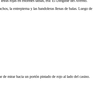
n letras rojas en enormes tablas, era: El Dirigible del Averno.
achos, la entrepierna y las bandoleras llenas de balas. Luego de
 de mirar hacia un portón pintado de rojo al lado del casino.