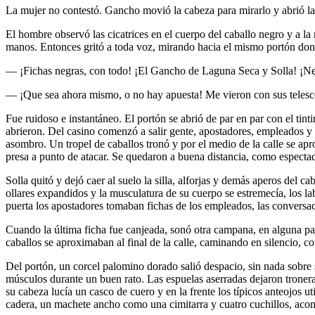
La mujer no contestó. Gancho movió la cabeza para mirarlo y abrió la 
El hombre observó las cicatrices en el cuerpo del caballo negro y a la
manos. Entonces gritó a toda voz, mirando hacia el mismo portón donde
— ¡Fichas negras, con todo! ¡El Gancho de Laguna Seca y Solla! ¡Ne
— ¡Que sea ahora mismo, o no hay apuesta! Me vieron con sus telesco
Fue ruidoso e instantáneo. El portón se abrió de par en par con el ti
abrieron. Del casino comenzó a salir gente, apostadores, empleados y
asombro. Un tropel de caballos tronó y por el medio de la calle se ap
presa a punto de atacar. Se quedaron a buena distancia, como especta
Solla quitó y dejó caer al suelo la silla, alforjas y demás aperos del c
ollares expandidos y la musculatura de su cuerpo se estremecía, los la
puerta los apostadores tomaban fichas de los empleados, las conversac
Cuando la última ficha fue canjeada, sonó otra campana, en alguna parte
caballos se aproximaban al final de la calle, caminando en silencio, 
Del portón, un corcel palomino dorado salió despacio, sin nada sobre s
músculos durante un buen rato. Las espuelas aserradas dejaron tronera
su cabeza lucía un casco de cuero y en la frente los típicos anteojos ut
cadera, un machete ancho como una cimitarra y cuatro cuchillos, aco