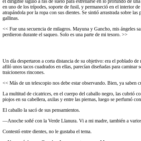
el dirigible siguió a ras de suelo para estrellarse en lo profundo de 
en uno de los trípodes, soporte de fusil, y permaneció en el interior 
atrapándola por la ropa con sus dientes. Se sintió arrastrada sobre la
gallinas.
<< Fue una secuencia de milagros. Mayuna y Gancho, mis ángeles salva
perdieron durante el saqueo. Solo es una parte de mi tesoro. >>
Un día despertaron a corta distancia de su objetivo: era el poblado d
afiló unos tacos cuadrados en ellas, parecían diseñadas para caminar
traicioneros rincones.
<< Más de un telescopio nos debe estar observando. Bien, ya saben cu
La multitud de cicatrices, en el cuerpo del caballo negro, las cubrió
piojos en su cabellera, axilas y entre las piernas, luego se perfumó co
El caballo la sacó de sus pensamientos.
—Anoche soñé con la Verde Llanura. Vi a mi madre, también a varios c
Contestó entre dientes, no le gustaba el tema.