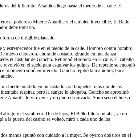
s del Infiernito. A saltitos llegó hasta el medio de la calle. El
reto: el poderoso Muerte Amarilla y el también invencible, El Bello
nador debe tomarlo.
 forma de dirigible plateado.
e y estremecedor fue en el medio de la calle. Hombro contra hombro,
 De nuevo chocaron, ahora de costado, girando en una danza
eras el costillar de Gancho. Retumbó el sonido en la calle. El caballo
e revolvió en el suelo para esquivar los golpes. De repente se encogió
asta el momento sonó enfurecido. Gancho repitió la maniobra, boca
 Gancho.
ía un fuerte hundido en un costado con boquetes rojos donde las
, intentaba respirar, pero la sangre lo ahogaba. Gancho se aproximó
uerte Amarilla lo vio venir y no pudo esquivarlo. Sonó seco el hueso
el abrigo y el sombrero. Desde lejos, El Bello Piloto miraba, ya no
ó a la puerta del casino se volteó, miró a cada uno de los
as dos manos apuntó con cuidado a la mujer. Se oyeron dos tiros en el