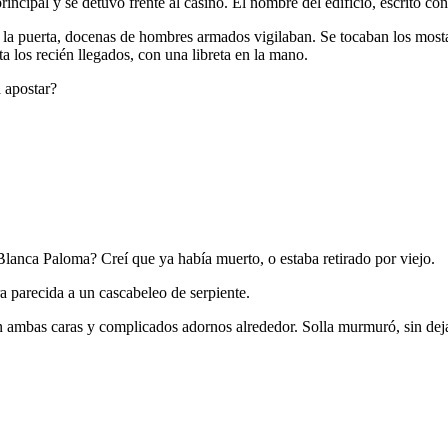
principal y se detuvo frente al casino. El nombre del edificio, escrito co
. En la puerta, docenas de hombres armados vigilaban. Se tocaban los most
a los recién llegados, con una libreta en la mano.
 apostar?
anca Paloma? Creí que ya había muerto, o estaba retirado por viejo.
ra parecida a un cascabeleo de serpiente.
n ambas caras y complicados adornos alrededor. Solla murmuró, sin dejar