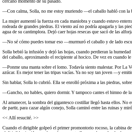
cercano momento de su pasado.
—Con calma, Solla, no me estoy muriendo —el caballo habló con la bo
La mujer aumentó la fuerza en cada maniobra y cuando estuvo enterrada
rodeada de grandes piedras. El viento así no podría apagarla y las pied
agua de su cantimplora. Dejó caer hojas resecas que sacó de las alforj
—No sé cómo puedes tomar eso —murmuró el caballo y de lado escupi
Solla bebió la infusión y dejó las hojas, cuando perdieran la humedad 
del caballo, aproximando el recipiente al hocico. De vez en cuando le
—Ponme una manta sobre el lomo. Todavía siento malestar. Por La Verd
azúcar. Es mejor tener las tripas vacías. Ya no soy tan joven —y emiti
Sin hablar, Solla lo cubrió. Ella se enrolló próxima a las piedras, s
—Gancho, no hables, quiero dormir. Y tampoco cantes el himno de la 
Al amanecer, la sombra del gigantesco costillar llegó hasta ellos. No 
de partir, para cazar algún conejo, Solla caminó entre las ruinas y mi
<< Allí resucité. >>
Cuando el dirigible golpeó el primer promontorio rocoso, la cabina de 