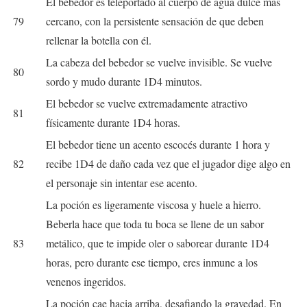
El bebedor es teleportado al cuerpo de agua dulce más
79
cercano, con la persistente sensación de que deben
rellenar la botella con él.
La cabeza del bebedor se vuelve invisible. Se vuelve
80
sordo y mudo durante 1D4 minutos.
El bebedor se vuelve extremadamente atractivo
81
físicamente durante 1D4 horas.
El bebedor tiene un acento escocés durante 1 hora y
82
recibe 1D4 de daño cada vez que el jugador dige algo en
el personaje sin intentar ese acento.
La poción es ligeramente viscosa y huele a hierro.
Beberla hace que toda tu boca se llene de un sabor
83
metálico, que te impide oler o saborear durante 1D4
horas, pero durante ese tiempo, eres inmune a los
venenos ingeridos.
La poción cae hacia arriba, desafiando la gravedad. En