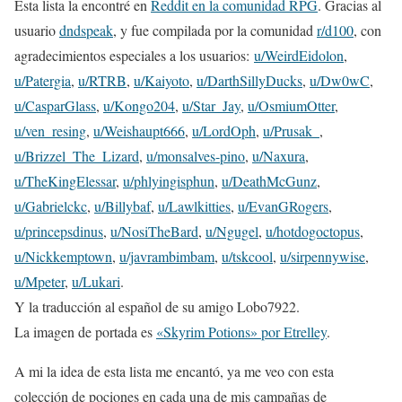
Esta lista la encontré en
Reddit en la comunidad RPG
. Gracias al
usuario
dndspeak
, y fue compilada por la comunidad
r/d100
, con
agradecimientos especiales a los usuarios:
u/WeirdEidolon
,
u/Patergia
,
u/RTRB
,
u/Kaiyoto
,
u/DarthSillyDucks
,
u/Dw0wC
,
u/CasparGlass
,
u/Kongo204
,
u/Star_Jay
,
u/OsmiumOtter
,
u/ven_resing
,
u/Weishaupt666
,
u/LordOph
,
u/Prusak_
,
u/Brizzel_The_Lizard
,
u/monsalves-pino
,
u/Naxura
,
u/TheKingElessar
,
u/phlyingisphun
,
u/DeathMcGunz
,
u/Gabrielckc
,
u/Billybaf
,
u/Lawlkitties
,
u/EvanGRogers
,
u/princepsdinus
,
u/NosiTheBard
,
u/Ngugel
,
u/hotdogoctopus
,
u/Nickkemptown
,
u/javrambimbam
,
u/tskcool
,
u/sirpennywise
,
u/Mpeter
,
u/Lukari
.
Y la traducción al español de su amigo Lobo7922.
La imagen de portada es
«Skyrim Potions» por Etrelley
.
A mi la idea de esta lista me encantó, ya me veo con esta
colección de pociones en cada una de mis campañas de