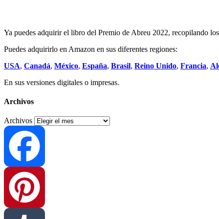
Ya puedes adquirir el libro del Premio de Abreu 2022, recopilando los 
Puedes adquirirlo en Amazon en sus diferentes regiones:
USA
,
Canadá
,
México
,
España
,
Brasil
,
Reino Unido
,
Francia
,
Al
En sus versiones digitales o impresas.
Archivos
Archivos
Facebook