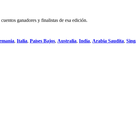
cuentos ganadores y finalistas de esa edición.
emania
,
Italia
,
Países Bajos
,
Australia
,
India
,
Arabia Saudita
,
Sing