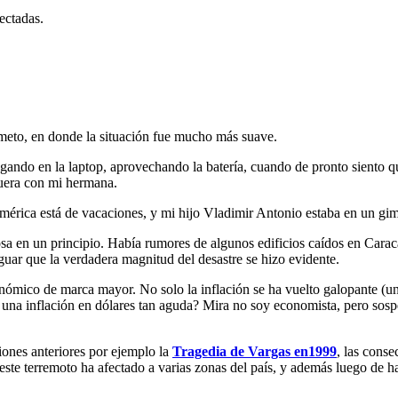
ectadas.
meto, en donde la situación fue mucho más suave.
ando en la laptop, aprovechando la batería, cuando de pronto siento qu
afuera con mi hermana.
rica está de vacaciones, y mi hijo Vladimir Antonio estaba en un gim
 en un principio. Había rumores de algunos edificios caídos en Cara
uar que la verdadera magnitud del desastre se hizo evidente.
ómico de marca mayor. No solo la inflación se ha vuelto galopante (u
una inflación en dólares tan aguda? Mira no soy economista, pero sospe
iones anteriores por ejemplo la
Tragedia de Vargas en1999
, las conse
 este terremoto ha afectado a varias zonas del país, y además luego d