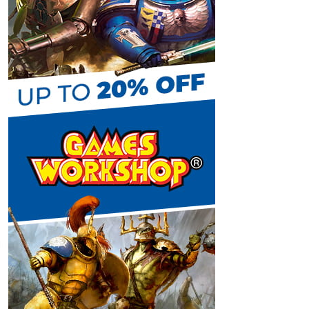
C
h
a
n
lo
n
e