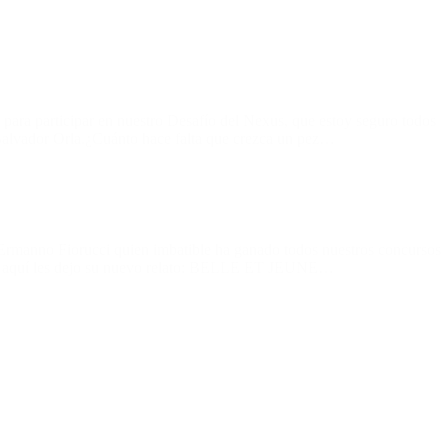
 para participar en nuestro Desafío del Nexus, que estoy seguro todos
Salvador Orla.¿Cuánto hace falta que crezca un pez…
Ermanno Fiorucci quien imbatible ha ganado todos nuestros concursos
es, aquí les dejo su nuevo relato: BELLE ET JEUNE…