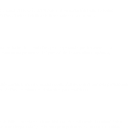
 a ganar el Desafío del Nexus con su narración Belle Et Jeune
 Zelfus (Andrés Buriticá) le llegó muy cerca con su…
como se ha hecho costumbre, pero esperando que les guste: La
 Simoniana promueve la “pureza” de la agricultura orgánica,…
drés Buriticá, mejor conocido como Zelfus, con el que está participand
or: ZelfusLos primeros obstáculos para establecer…
de Julio con esta excelente historia: Procedimiento Terminal Autor:
s tener larga vida? ¿Debe una gran potencia, económica y militar,