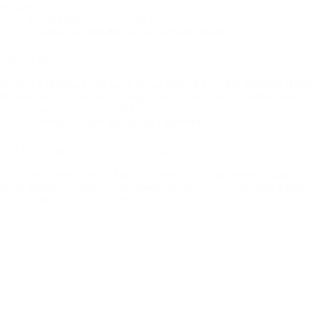
resolver…
Joseín Moros
25/07/2013
Cuentos
,
Desafío del Nexus
,
Salvador Horla
Chunga Maya, Terror de las Antillas
Desde La Habana Cuba nos llega un relato del escritor Salvador Horla,
disfrutarán enormemente: Chunga Maya, Terror de las Antillas Autor: 
Lobo7922
23/07/2013
Cuentos
,
Desafío del Nexus
,
Literatura
BELLE ET JEUNE ETERNELLEMENT
Desde los Teques Estado Miranda, vuelve a la carga nuestro campeón 
desde Marzo, ¿volverá a conseguirlo este mes? Eso lo deciden usted
Lobo7922
20/07/2013