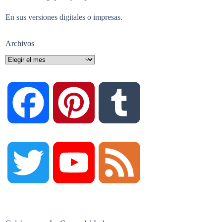
En sus versiones digitales o impresas.
Archivos
Archivos
F
P
T
a
i
u
T
Y
F
c
n
m
w
o
e