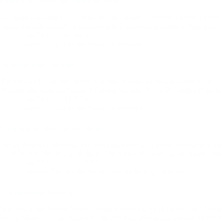
Finaliza el Desafío del Nexus de Julio
Por quinta ocasión consecutiva nuestro amigo Ermanno Fiorucci vuelve
Eternellement, pero en esta ocasión la competencia estuvo reñida pues
Lobo7922
01/08/2013
Cuentos
,
Desafío del Nexus
,
Literatura
La Revolución Agrícola
Retorno al Desafío del Nexus con una historia propia, bastante tarde 
Revolución Agrícola Autor: Vladimir Vasquez F. La República Popular
Lobo7922
31/07/2013
Cuentos
,
Desafío del Nexus
,
Literatura
Un Ramo de Flores desde Marte
Desde Bogotá Colombia, nos llega un interesante relato del escritor An
en el Desafío del Nexus de Julio: Un Ramo de Flores desde Marte Aut
Lobo7922
30/07/2013
Cuentos
,
Desafío del Nexus
,
Joseín Moros
,
Literatura
Procedimiento Terminal
Nuestro amigo Joseín Moros, también participa en el Desafío del Nexus 
Joseín Moros. ¿Es peligroso no enfermarse? ¿Podría ocasionar problema