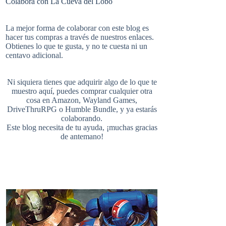
Colabora con La Cueva del Lobo
e
t
b
i
u
e
La mejor forma de colaborar con este blog es
hacer tus compras a través de nuestros enlaces.
Obtienes lo que te gusta, y no te cuesta ni un
b
e
l
centavo adicional.
t
T
d
Ni siquiera tienes que adquirir algo de lo que te
o
r
r
muestro aquí, puedes comprar cualquier otra
cosa en
Amazon
,
Wayland Games
,
t
u
DriveThruRPG
o
Humble Bundle
, y ya estarás
colaborando.
Este blog necesita de tu ayuda, ¡muchas gracias
o
e
de antemano!
e
b
k
s
r
e
t