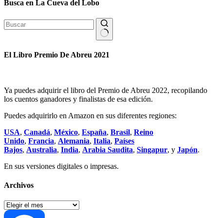
Busca en La Cueva del Lobo
Sin
resultados
El Libro Premio De Abreu 2021
Ya puedes adquirir el libro del Premio de Abreu 2022, recopilando
los cuentos ganadores y finalistas de esa edición.
Puedes adquirirlo en Amazon en sus diferentes regiones:
USA
,
Canadá
,
México
,
España
,
Brasil
,
Reino
Unido
,
Francia
,
Alemania
,
Italia
,
Países
Bajos
,
Australia
,
India
,
Arabia Saudita
,
Singapur
, y
Japón
.
En sus versiones digitales o impresas.
Archivos
Archivos