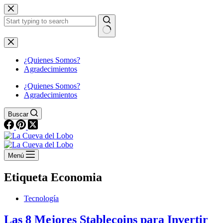
Saltar
al
contenido
Sin
resultados
¿Quienes Somos?
Agradecimientos
¿Quienes Somos?
Agradecimientos
Buscar
Menú
Etiqueta
Economia
Tecnología
Las 8 Mejores Stablecoins para Invertir