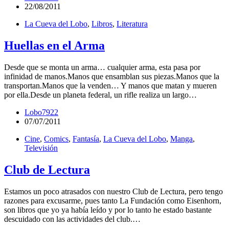
22/08/2011
La Cueva del Lobo
,
Libros
,
Literatura
Huellas en el Arma
Desde que se monta un arma… cualquier arma, esta pasa por
infinidad de manos.Manos que ensamblan sus piezas.Manos que la
transportan.Manos que la venden… Y manos que matan y mueren
por ella.Desde un planeta federal, un rifle realiza un largo…
Lobo7922
07/07/2011
Cine
,
Comics
,
Fantasía
,
La Cueva del Lobo
,
Manga
,
Televisión
Club de Lectura
Estamos un poco atrasados con nuestro Club de Lectura, pero tengo
razones para excusarme, pues tanto La Fundación como Eisenhorn,
son libros que yo ya había leído y por lo tanto he estado bastante
descuidado con las actividades del club.…