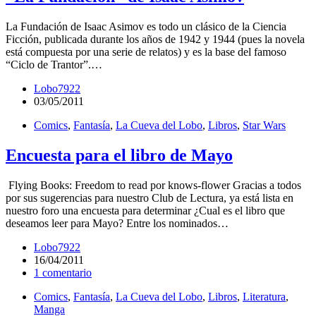
La Fundación de Isaac Asimov es todo un clásico de la Ciencia
Ficción, publicada durante los años de 1942 y 1944 (pues la novela
está compuesta por una serie de relatos) y es la base del famoso
“Ciclo de Trantor”.…
Lobo7922
03/05/2011
Comics
,
Fantasía
,
La Cueva del Lobo
,
Libros
,
Star Wars
Encuesta para el libro de Mayo
Flying Books: Freedom to read por knows-flower Gracias a todos
por sus sugerencias para nuestro Club de Lectura, ya está lista en
nuestro foro una encuesta para determinar ¿Cual es el libro que
deseamos leer para Mayo? Entre los nominados…
Lobo7922
16/04/2011
1 comentario
Comics
,
Fantasía
,
La Cueva del Lobo
,
Libros
,
Literatura
,
Manga