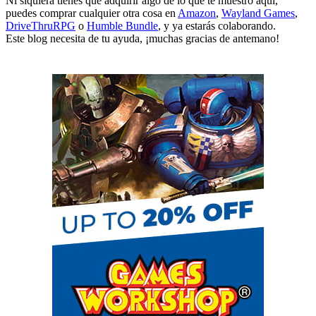
Ni siquiera tienes que adquirir algo de lo que te muestro aquí,
puedes comprar cualquier otra cosa en
Amazon
,
Wayland Games
,
DriveThruRPG
o
Humble Bundle
, y ya estarás colaborando.
Este blog necesita de tu ayuda, ¡muchas gracias de antemano!