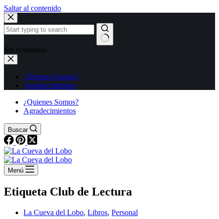
Saltar al contenido
Sin resultados
¿Quienes Somos?
Agradecimientos
¿Quienes Somos?
Agradecimientos
Buscar
Menú
Etiqueta
Club de Lectura
La Cueva del Lobo
,
Libros
,
Personal