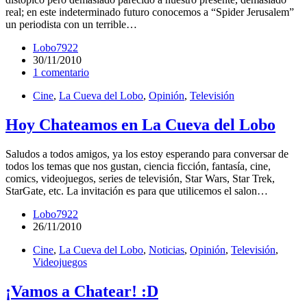
real; en este indeterminado futuro conocemos a “Spider Jerusalem”
un periodista con un terrible…
Lobo7922
30/11/2010
1 comentario
Cine
,
La Cueva del Lobo
,
Opinión
,
Televisión
Hoy Chateamos en La Cueva del Lobo
Saludos a todos amigos, ya los estoy esperando para conversar de
todos los temas que nos gustan, ciencia ficción, fantasía, cine,
comics, videojuegos, series de televisión, Star Wars, Star Trek,
StarGate, etc. La invitación es para que utilicemos el salon…
Lobo7922
26/11/2010
Cine
,
La Cueva del Lobo
,
Noticias
,
Opinión
,
Televisión
,
Videojuegos
¡Vamos a Chatear! :D