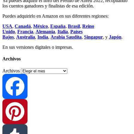
Ya puedes adquirir el libro del Premio de Abreu 2022, recopilando
los cuentos ganadores y finalistas de esa edición.
Puedes adquirirlo en Amazon en sus diferentes regiones:
USA
,
Canadá
,
México
,
España
,
Brasil
,
Reino
Unido
,
Francia
,
Alemania
,
Italia
,
Países
Bajos
,
Australia
,
India
,
Arabia Saudita
,
Singapur
, y
Japón
.
En sus versiones digitales o impresas.
Archivos
Archivos
Facebook