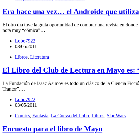
Era hace una vez… el Androide que utiliza
El otro día tuve la grata oportunidad de comprar una revista en donde 
nota muy “cómica”…
Lobo7922
08/05/2011
Libros
,
Literatura
El Libro del Club de Lectura en Mayo es:
La Fundación de Isaac Asimov es todo un clásico de la Ciencia Ficción
Trantor”.…
Lobo7922
03/05/2011
Comics
,
Fantasía
,
La Cueva del Lobo
,
Libros
,
Star Wars
Encuesta para el libro de Mayo