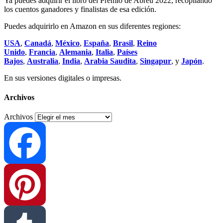
Ya puedes adquirir el libro del Premio de Abreu 2022, recopilando
los cuentos ganadores y finalistas de esa edición.
Puedes adquirirlo en Amazon en sus diferentes regiones:
USA
,
Canadá
,
México
,
España
,
Brasil
,
Reino
Unido
,
Francia
,
Alemania
,
Italia
,
Países
Bajos
,
Australia
,
India
,
Arabia Saudita
,
Singapur
, y
Japón
.
En sus versiones digitales o impresas.
Archivos
Archivos
Facebook