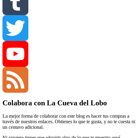
Pinterest
Tumblr
Twitter
YouTube
Colabora con La Cueva del Lobo
Channel
Feed
La mejor forma de colaborar con este blog es hacer tus compras a
través de nuestros enlaces. Obtienes lo que te gusta, y no te cuesta ni
un centavo adicional.
Ni siquiera tienes que adquirir algo de lo que te muestro aquí,