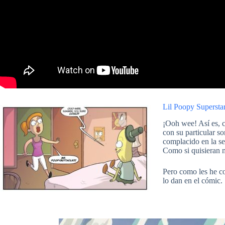
Lil Poopy Superst
¡Ooh wee! Así es, c
con su particular s
complacido en la se
Como si quisieran 
Pero como les he co
lo dan en el cómic.