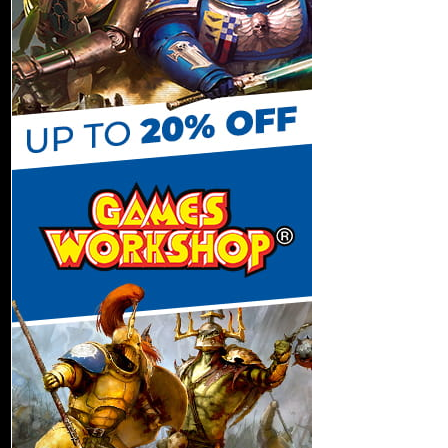
C
h
a
n
n
e