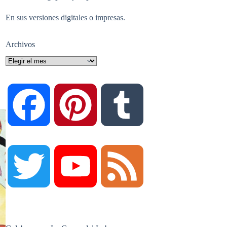
En sus versiones digitales o impresas.
Archivos
Archivos
F
P
T
a
i
u
T
Y
F
c
n
m
w
o
e