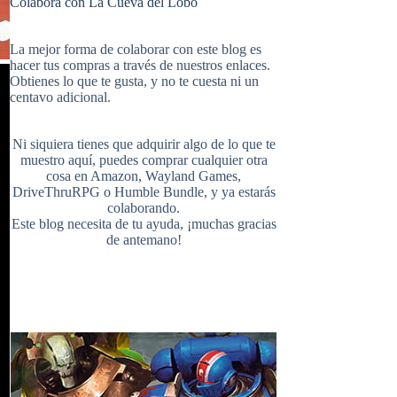
Colabora con La Cueva del Lobo
e
t
b
i
u
e
La mejor forma de colaborar con este blog es
hacer tus compras a través de nuestros enlaces.
Obtienes lo que te gusta, y no te cuesta ni un
b
e
l
centavo adicional.
t
T
d
Ni siquiera tienes que adquirir algo de lo que te
o
r
r
muestro aquí, puedes comprar cualquier otra
cosa en
Amazon
,
Wayland Games
,
t
u
DriveThruRPG
o
Humble Bundle
, y ya estarás
colaborando.
Este blog necesita de tu ayuda, ¡muchas gracias
o
e
de antemano!
e
b
k
s
r
e
t