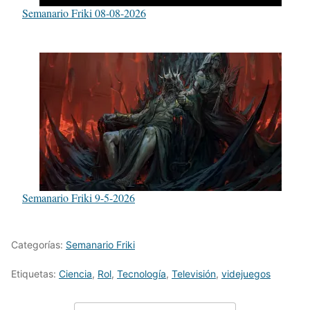
Semanario Friki 08-08-2026
Semanario Friki 9-5-2026
Categorías:
Semanario Friki
Etiquetas:
Ciencia
,
Rol
,
Tecnología
,
Televisión
,
videjuegos