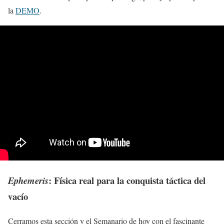
la
DEMO
.
: Física real para la conquista táctica del
Ephemeris
vacío
Cerramos esta sección y el Semanario de hoy con el fascinante