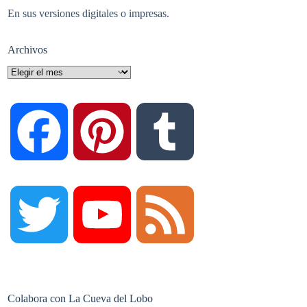
En sus versiones digitales o impresas.
Archivos
Archivos
F
P
T
a
i
u
T
Y
F
c
n
m
w
o
e
Colabora con La Cueva del Lobo
e
t
b