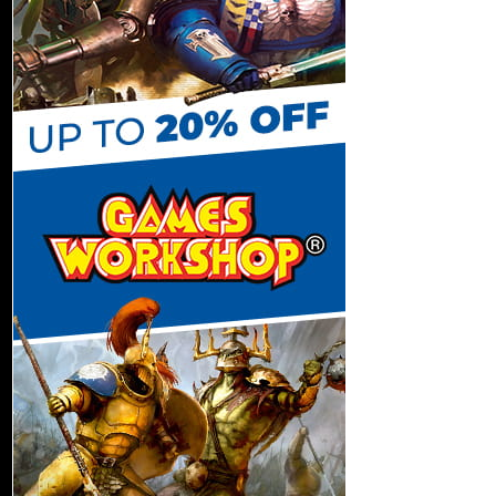
C
h
a
n
n
e