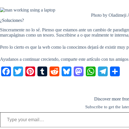
Photo by Oladimeji 
¿Soluciones?
Sinceramente no lo sé. Pienso que estamos ante un cambio de paradigma
marcapáginas como un tesoro. Suscribirse a o que realmente te interesa,
Pero lo cierto es que la web como la conocimos dejará de existir muy
Ayudanos a continuar creciendo, comparte este artículo con tus amigos
F
T
P
T
R
B
M
W
T
C
a
w
i
u
e
l
a
h
e
o
c
i
n
m
d
u
s
a
l
m
Discover more fro
e
t
t
b
d
e
t
t
e
p
Subscribe to get the late
b
t
e
l
i
s
o
s
g
a
Type your email…
o
e
r
r
t
k
d
A
r
r