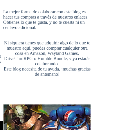
i
u
e
La mejor forma de colaborar con este blog es
hacer tus compras a través de nuestros enlaces.
Obtienes lo que te gusta, y no te cuesta ni un
b
e
l
centavo adicional.
t
T
d
Ni siquiera tienes que adquirir algo de lo que te
o
r
r
muestro aquí, puedes comprar cualquier otra
cosa en
Amazon
,
Wayland Games
,
o
t
u
DriveThruRPG
o
Humble Bundle
, y ya estarás
s
colaborando.
Este blog necesita de tu ayuda, ¡muchas gracias
o
e
de antemano!
e
b
k
s
r
e
t