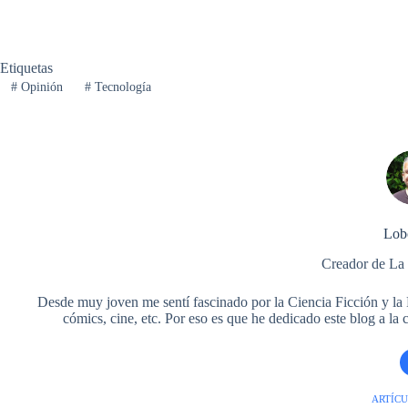
o
r
e
y
o
p
a
t
k
s
n
p
m
i
t
r
Etiquetas
#
Opinión
#
Tecnología
Lob
Creador de La
Desde muy joven me sentí fascinado por la Ciencia Ficción y la Fa
cómics, cine, etc. Por eso es que he dedicado este blog a la
ARTÍCU