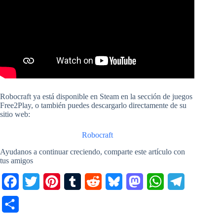
Robocraft ya está disponible en Steam en la sección de juegos
Free2Play, o también puedes descargarlo directamente de su
sitio web:
Robocraft
Ayudanos a continuar creciendo, comparte este artículo con
tus amigos
F
T
P
T
R
B
M
W
T
a
w
i
u
e
l
a
h
e
C
c
i
n
m
d
u
s
a
l
o