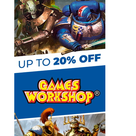
e
t
C
h
a
n
n