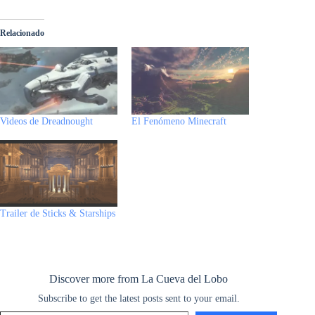
e
t
t
b
d
e
t
t
e
m
Relacionado
b
t
e
l
i
s
o
s
g
p
o
e
r
r
t
k
d
A
r
a
o
r
e
y
o
p
a
r
k
s
n
p
m
t
Videos de Dreadnought
El Fenómeno Minecraft
t
i
r
Trailer de Sticks & Starships
Discover more from La Cueva del Lobo
Subscribe to get the latest posts sent to your email.
Type your email…