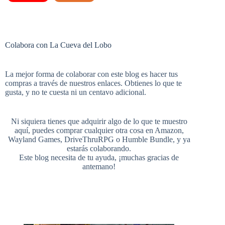
c
n
m
i
o
e
Colabora con La Cueva del Lobo
e
t
b
t
u
e
La mejor forma de colaborar con este blog es hacer tus
compras a través de nuestros enlaces. Obtienes lo que te
b
e
l
t
gusta, y no te cuesta ni un centavo adicional.
T
d
Ni siquiera tienes que adquirir algo de lo que te muestro
aquí, puedes comprar cualquier otra cosa en
Amazon
,
o
r
r
e
Wayland Games
,
DriveThruRPG
o
Humble Bundle
, y ya
estarás colaborando.
u
Este blog necesita de tu ayuda, ¡muchas gracias de
antemano!
o
e
r
b
k
s