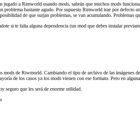
yan jugado a Rimworld usando mods, sabrán que muchos mods funcionar
un problema bastante agudo. Por supuesto Rimworld trae por defecto u
 la posibilidad de que surjan problemas, se van acumulando. Problemas 
te si te falta alguna dependencia (un mod que debes instalar previamen
us mods de Riwmorld. Cambiando el tipo de archivo de las imágenes de 
ayoría de los casos ya los mods vienen con ese formato. Pero en algunas 
oy seguro que les será de enorme utilidad.
s