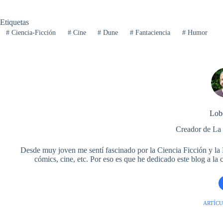
k
s
n
p
m
i
t
r
Etiquetas
#
Ciencia-Ficción
#
Cine
#
Dune
#
Fantaciencia
#
Humor
Lob
Creador de La
Desde muy joven me sentí fascinado por la Ciencia Ficción y la Fa
cómics, cine, etc. Por eso es que he dedicado este blog a la
ARTÍCU