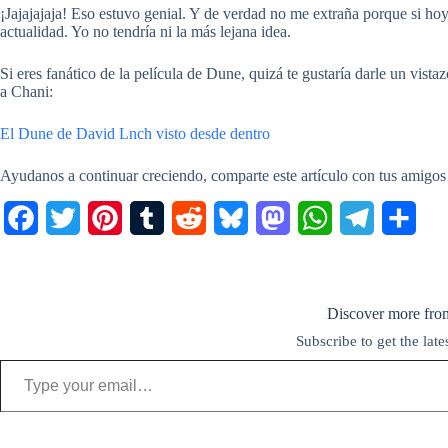
¡Jajajajaja! Eso estuvo genial. Y de verdad no me extraña porque si hoy
actualidad. Yo no tendría ni la más lejana idea.
Si eres fanático de la película de Dune, quizá te gustaría darle un vist
a Chani:
El Dune de David Lnch visto desde dentro
Ayudanos a continuar creciendo, comparte este artículo con tus amigos
F
T
P
T
R
B
M
W
T
C
a
w
i
u
e
l
a
h
e
o
c
i
n
m
d
u
s
a
l
m
Discover more fro
e
t
t
b
d
e
t
t
e
p
Subscribe to get the late
b
t
e
l
i
s
o
s
g
a
Type your email…
o
e
r
r
t
k
d
A
r
r
o
r
e
y
o
p
a
t