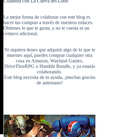
Colabora con La Cueva del Lobo
e
t
b
i
u
e
La mejor forma de colaborar con este blog es
hacer tus compras a través de nuestros enlaces.
Obtienes lo que te gusta, y no te cuesta ni un
b
e
l
centavo adicional.
t
T
d
Ni siquiera tienes que adquirir algo de lo que te
o
r
r
muestro aquí, puedes comprar cualquier otra
cosa en
Amazon
,
Wayland Games
,
t
u
DriveThruRPG
o
Humble Bundle
, y ya estarás
colaborando.
Este blog necesita de tu ayuda, ¡muchas gracias
o
e
de antemano!
e
b
k
s
r
e
t