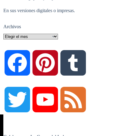
En sus versiones digitales o impresas.
Archivos
Archivos
F
P
T
a
i
u
T
Y
F
c
n
m
w
o
e