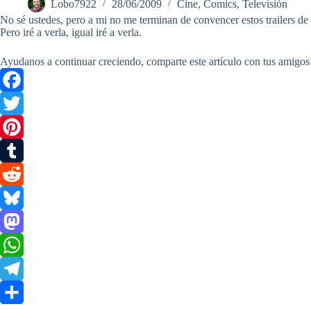
Lobo7922
28/06/2009
Cine
,
Comics
,
Televisión
No sé ustedes, pero a mi no me terminan de convencer estos trailers de
Pero iré a verla, igual iré a verla.
Ayudanos a continuar creciendo, comparte este artículo con tus amigos
F
a
T
c
w
P
e
i
i
T
b
t
n
u
R
o
t
t
m
e
B
o
e
e
b
d
l
M
k
r
r
l
d
u
a
W
e
r
i
e
s
h
T