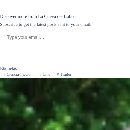
s
t
s
t
a
e
C
t
k
o
t
l
o
Discover more from La Cueva del Lobo
y
d
s
e
m
Subscribe to get the latest posts sent to your email.
Type your email…
o
A
g
p
n
p
r
a
p
a
r
m
t
Etiquetas
i
#
Ciencia-Ficción
#
Cine
#
Trailer
r