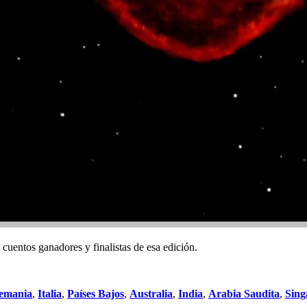
cuentos ganadores y finalistas de esa edición.
emania
,
Italia
,
Países Bajos
,
Australia
,
India
,
Arabia Saudita
,
Sing