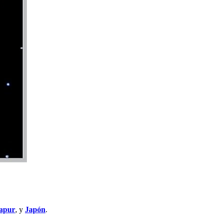
apur
, y
Japón
.