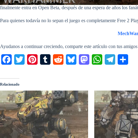
finalmente entra en Open Beta, después de una espera de años los fanát
Para quienes todavía no lo sepan el juego es completamente Free 2 Play,
MechWarr
Ayudanos a continuar creciendo, comparte este artículo con tus amigos
F
T
P
T
R
B
M
W
T
C
a
w
i
u
e
l
a
h
e
o
c
i
n
m
d
u
s
a
l
m
Relacionado
e
t
t
b
d
e
t
t
e
p
b
t
e
l
i
s
o
s
g
a
o
e
r
r
t
k
d
A
r
r
o
r
e
y
o
p
a
t
k
s
n
p
m
i