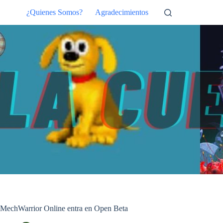
Saltar
¿Quienes Somos?
Agradecimientos
al
contenido
MechWarrior Online entra en Open Beta