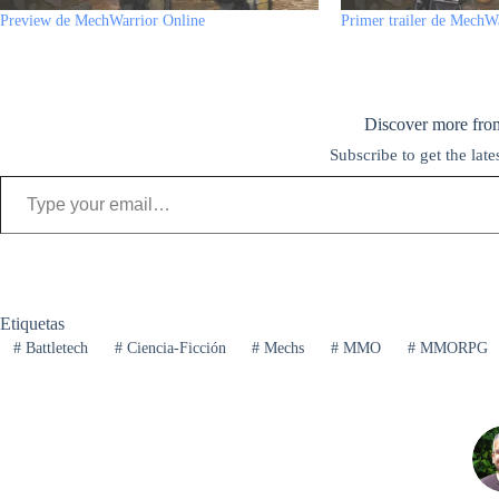
t
r
Preview de MechWarrior Online
Primer trailer de MechW
Discover more fro
Subscribe to get the late
Type your email…
Etiquetas
#
Battletech
#
Ciencia-Ficción
#
Mechs
#
MMO
#
MMORPG