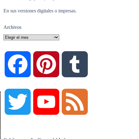
En sus versiones digitales o impresas.
Archivos
Archivos
F
P
T
a
i
u
T
Y
F
c
n
m
w
o
e