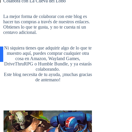
Colabora con La Cueva del Lobo
e
t
b
i
u
e
La mejor forma de colaborar con este blog es
hacer tus compras a través de nuestros enlaces.
Obtienes lo que te gusta, y no te cuesta ni un
b
e
l
centavo adicional.
t
T
d
Ni siquiera tienes que adquirir algo de lo que te
o
r
r
muestro aquí, puedes comprar cualquier otra
cosa en
Amazon
,
Wayland Games
,
t
u
DriveThruRPG
o
Humble Bundle
, y ya estarás
colaborando.
Este blog necesita de tu ayuda, ¡muchas gracias
o
e
de antemano!
e
b
k
s
r
e
t