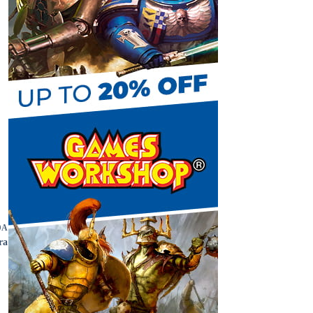
C
h
a
n
DA
ra
n
e