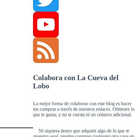
Twitter
YouTube
Channel
Feed
Colabora con La Cueva del
Lobo
La mejor forma de colaborar con este blog es hacer
tus compras a través de nuestros enlaces. Obtienes lo
que te gusta, y no te cuesta ni un centavo adicional.
Ni siquiera tienes que adquirir algo de lo que te
muestro aquí, puedes comprar cualquier otra cosa en