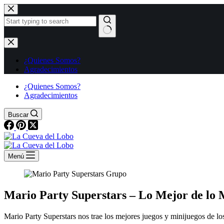
Saltar
al
contenido
Sin
resultados
¿Quienes Somos?
Agradecimientos
¿Quienes Somos?
Agradecimientos
Buscar
Menú
Mario Party Superstars – Lo Mejor de lo 
Mario Party Superstars nos trae los mejores juegos y minijuegos de lo