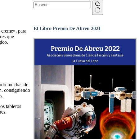
Sin
resultados
El Libro Premio De Abreu 2021
a creme», para
res que
gico.
orado muchas de
ch. consiguiendo
s.
os tableros
res.