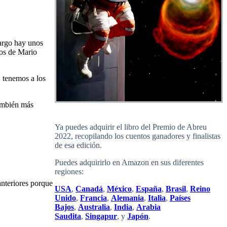
bargo hay unos
gos de Mario
 tenemos a los
también más
Ya puedes adquirir el libro del Premio de Abreu
2022, recopilando los cuentos ganadores y finalistas
de esa edición.
Puedes adquirirlo en Amazon en sus diferentes
regiones:
anteriores porque
USA
,
Canadá
,
México
,
España
,
Brasil
,
Reino
Unido
,
Francia
,
Alemania
,
Italia
,
Países
Bajos
,
Australia
,
India
,
Arabia
Saudita
,
Singapur
, y
Japón
.