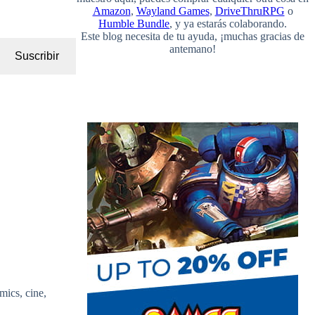
Amazon
,
Wayland Games
,
DriveThruRPG
o
Humble Bundle
, y ya estarás colaborando.
Este blog necesita de tu ayuda, ¡muchas gracias de
antemano!
Suscribir
mics, cine,