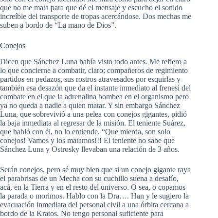
que no me mata para que dé el mensaje y escucho el sonido
increíble del transporte de tropas acercándose. Dos mechas me
suben a bordo de “La mano de Dios”.
Conejos
Dicen que Sánchez Luna había visto todo antes. Me refiero a
lo que concierne a combatir, claro; compañeros de regimiento
partidos en pedazos, sus rostros atravesados por esquirlas y
también esa desazón que da el instante inmediato al frenesí del
combate en el que la adrenalina bombea en el organismo pero
ya no queda a nadie a quien matar. Y sin embargo Sánchez
Luna, que sobrevivió a una pelea con conejos gigantes, pidió
la baja inmediata al regresar de la misión. El teniente Suárez,
que habló con él, no lo entiende. “Que mierda, son solo
conejos! Vamos y los matamos!!! El teniente no sabe que
Sánchez Luna y Ostrosky llevaban una relación de 3 años.
Serán conejos, pero sé muy bien que si un conejo gigante raya
el parabrisas de un Mecha con su cuchillo suena a desafío,
acá, en la Tierra y en el resto del universo. O sea, o copamos
la parada o morimos. Hablo con la Dra…. Han y le sugiero la
evacuación inmediata del personal civil a una órbita cercana a
bordo de la Kratos. No tengo personal suficiente para