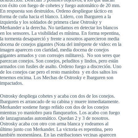
con éxito con fuego de cohetes y fuego automático de 20 mm.
En respuesta son destruidos. Ordeno despliegue táctico en
forma de cuña hacia el blanco. Lidero, con Ibarguren a la
izquierda y los soldados de primera clase Ostrosky y
Merkander a la derecha. No tardamos en detectar los blancos
en los sensores. La visibilidad es mínima. En forma repentina,
la tormenta desapareció y frente a nosotros aparecieron media
docena de conejos gigantes (Nota del intérprete de video: en la
imagen aparecen con claridad, media docena de conejos
gigantes armados y con correajes militares). No son seres que
parezcan conejos. Son conejos, peluditos y lindos, pero están
armados con fusiles de asalto. Ordeno fuego a discreción. Uno
de los conejos cae pero el resto maniobra y en dos saltos los
tenemos encima. Los Mechas de Ostrosky e Ibarguren son
impactados.
Ostrosky despliega cohetes y acaba con dos de los conejos.
Ibarguren es arrancado de su cabina y muere inmediatamente.
Merkander sostiene fuego reñido con dos de los conejos
mientras yo maniobro para flanquearlos. Los acabo con fuego
de lanzagranadas automático. Quedan 2 y 3 de nosotros.
Ostrosky acaba con otro con arma blanca y rodeamos al
último junto con Merkander. La victoria es repentina, pero
también momentánea. En las estribaciones vecinas aparecen