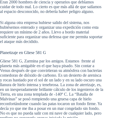
Eran 2000 hombres de ciencia y operarios que debíamos
cuidar de todo mal. Lo cierto es que más allá de que salíamos
al espacio desconocido, no debería haber peligro alguno.
Si alguna otra empresa hubiese salido del sistema, nos
hubiésemos enterado y organizar una expedición como esta
requiere un mínimo de 2 años. Llevo a bordo material
suficiente para organizar una defensa que me permita soportar
el ataque más decidido.
Planetizaje en Gliese 581 G
Gliese 581 G, Zarmina par los amigos. Estamos frente al
planeta más amigable en el que haya pisado. Sin contar a
Venus después de que convirtieran su atmósfera con bacterias
comedoras de dióxido de carbono. Es un desierto de arenisca
y rocas hastiado por el sol de un lado y en su lado oscuro una
llanura de hielo intensa y tenebrosa. La zona de aterrizaje, es,
en un inesperadamente brillante cálculo de los ingenieros de la
Tierra, en una zona templada de -140º C. La “Batalla de
Malvinas” se posó rompiendo una gruesa capa de hielo
reconfortándome cuando las patas tocaron un fondo firme. Ya
decía yo que me iba a posar en un mar congelado sin fondo.
No es que no pueda salir con mi nave de cualquier lado, pero
prefiero no exponerla apenas iniciada la misión.