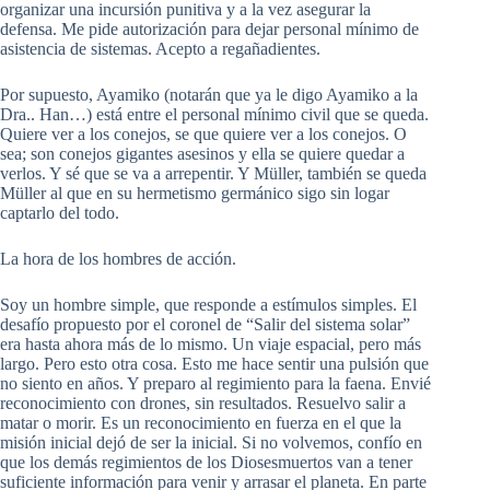
organizar una incursión punitiva y a la vez asegurar la
defensa. Me pide autorización para dejar personal mínimo de
asistencia de sistemas. Acepto a regañadientes.
Por supuesto, Ayamiko (notarán que ya le digo Ayamiko a la
Dra.. Han…) está entre el personal mínimo civil que se queda.
Quiere ver a los conejos, se que quiere ver a los conejos. O
sea; son conejos gigantes asesinos y ella se quiere quedar a
verlos. Y sé que se va a arrepentir. Y Müller, también se queda
Müller al que en su hermetismo germánico sigo sin logar
captarlo del todo.
La hora de los hombres de acción.
Soy un hombre simple, que responde a estímulos simples. El
desafío propuesto por el coronel de “Salir del sistema solar”
era hasta ahora más de lo mismo. Un viaje espacial, pero más
largo. Pero esto otra cosa. Esto me hace sentir una pulsión que
no siento en años. Y preparo al regimiento para la faena. Envié
reconocimiento con drones, sin resultados. Resuelvo salir a
matar o morir. Es un reconocimiento en fuerza en el que la
misión inicial dejó de ser la inicial. Si no volvemos, confío en
que los demás regimientos de los Diosesmuertos van a tener
suficiente información para venir y arrasar el planeta. En parte