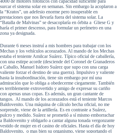
4000 de motores fotónicos con capacidad suficiente para
surcar el sistema solar en semanas. Sin embargo la acoplaron a
la “Kratos”, un adefesio enorme pero insuperable en
prestaciones que nos llevaría fuera del sistema solar. La
“Batalla de Malvinas” se desacoplaría en órbita a Gliese G y
haría el primer descenso, para formular un perímetro en una
zona ya designada.
Durante 6 meses instruí a mis hombres para trabajar con los
Mechas y los vehículos acorazados. Al mando de los Mechas
estaba el teniente Amilcar Suárez. Típico oficial de caballería,
con una estirpe acorde (desciende del Coronel de Granaderos
a Caballo, Manuel Isidoro Suárez que supo con una carga
valiente forzar el destino de una guerra). Impulsivo y valiente
hasta la insubordinación, tiene sin embargo por mí una
admiración que lo obliga a obedecerme ciegamente. También
es terriblemente extrovertido y amigo de expresar su cariño
con apenas unas copas. Es además, un gran cantante de
tangos. Al mando de los acorazados está el teniente Marcos
Baldovenito. Una máquina de cálculo hecha oficial, no me
sorprende, viene de la artillería. Es en contraste a Suárez,
pulcro y medido. Suárez se prometió a sí mismo emborrachar
a Baldovenito y obligarlo a cantar alguna tonada vergonzante
vestido de mujer en el casino de oficiales. Hasta el día de hoy
Baldovenito, o mas bien su organismo, viene soportando el