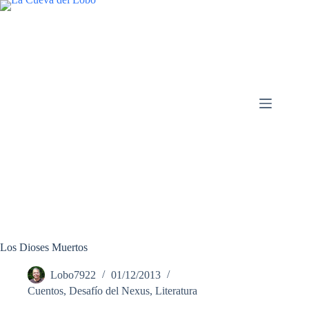
Saltar
al
contenido
Los Dioses Muertos
Lobo7922
01/12/2013
Cuentos
,
Desafío del Nexus
,
Literatura