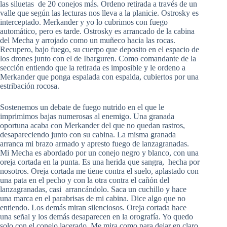
las siluetas de 20 conejos más. Ordeno retirada a través de un
valle que según las lecturas nos lleva a la planicie. Ostrosky es
interceptado. Merkander y yo lo cubrimos con fuego
automático, pero es tarde. Ostrosky es arrancado de la cabina
del Mecha y arrojado como un muñeco hacia las rocas.
Recupero, bajo fuego, su cuerpo que deposito en el espacio de
los drones junto con el de Ibarguren. Como comandante de la
sección entiendo que la retirada es imposible y le ordeno a
Merkander que ponga espalada con espalda, cubiertos por una
estribación rocosa.
Sostenemos un debate de fuego nutrido en el que le
imprimimos bajas numerosas al enemigo. Una granada
oportuna acaba con Merkander del que no quedan rastros,
desapareciendo junto con su cabina. La misma granada
arranca mi brazo armado y apresto fuego de lanzagranadas.
Mi Mecha es abordado por un conejo negro y blanco, con una
oreja cortada en la punta. Es una herida que sangra, hecha por
nosotros. Oreja cortada me tiene contra el suelo, aplastado con
una pata en el pecho y con la otra contra el cañón del
lanzagranadas, casi arrancándolo. Saca un cuchillo y hace
una marca en el parabrisas de mi cabina. Dice algo que no
entiendo. Los demás miran silenciosos. Oreja cortada hace
una señal y los demás desaparecen en la orografía. Yo quedo
solo con el conejo lacerado. Me mira como para dejar en claro