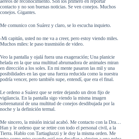
aéreos de reconocimiento. Son los primero en reportar
contacto y no son buenas noticias. Se ven conejos. Muchos
conejos. Gigantes.
Me comunico con Suárez y claro, se lo escucha inquieto.
-Mi capitán, usted no me va a creer, pero estoy viendo miles.
Muchos miles: le paso trasmisión de video.
Veo la pantalla y ojalá fuera una exageración; Una planicie
helada en la que una multitud abrumadora de animales miran
en dirección a los soles. En mi mente pasaron las mil y una
posibilidades en las que una fuerza reducida como la nuestra
podría vencer, pero también supe, entendí, que era el final.
Le ordeno a Suárez que se retire dejando un dron fijo de
vigilancia. En la pantalla sigo viendo la misma imagen
sobrenatural de una multitud de conejos desdibujada por la
noche y la definición termal.
Me sincero, la misión inicial acabó. Me contacto con la Dra…
Han y le ordeno que se retire con todo el personal civil, a la
Tierra. Hablo con Tartiagluzzi y le doy la misma orden. Me
mira como mira cuando está por desafiar a alguien a una pelea