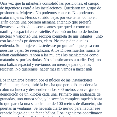
Una vez que la infantería consolidó las posiciones, el cuerpo
de ingenieros entró a las instalaciones. Quedaron un grupo de
prisioneros. Mujeres. No podemos con eso. No podemos
matar mujeres. Hemos sufrido bajas por ese tema, como en
Titán donde una operaria alemana entendió que prefería
llevarse a varios de nosotros antes que quedar como un
náufrago espacial en el satélite. Accionó un horno de fusión
nuclear y vaporizó una sección completa de mis infantes, junto
con las demás prisioneras, claro. No me pidan que las
entienda. Son mujeres. Ustedes se preguntarán que pasa con
nuestras bajas. Se reemplazan. A los Diosesmuertos nunca le
faltan candidatos. Ahora a las mujeres las maniatamos como
matambres, por las dudas. No subestimamos a nadie. Dejamos
una baliza espacial y enviamos un mensaje para que las
rescaten. No queremos hacer más ni vamos a hacer más.
Los ingenieros bajaron por el núcleo de las instalaciones.
Etchenique, claro, abrió la brecha que permitió acceder a la
columna hueca y descendieron los 800 metros con cargas de
demolición de un kilotón cada una. Primero una andanada de
granadas, uno nunca sabe, y la sección completa rapeleó hasta
lo que parecía una sala circular de 100 metros de diámetro, sin
puertas ni ventanas. Se necesita cierto nervio para habitar ese
espacio luego de una faena bélica. Los ingenieros coordinaron