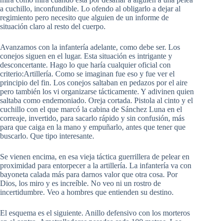
a cuchillo, inconfundible. Lo ofendo al obligarlo a dejar al
regimiento pero necesito que alguien de un informe de
situación claro al resto del cuerpo.
Avanzamos con la infantería adelante, como debe ser. Los
conejos siguen en el lugar. Esta situación es intrigante y
desconcertante. Hago lo que haría cualquier oficial con
criterio:Artillería. Como se imaginan fue eso y fue ver el
principio del fin. Los conejos saltaban en pedazos por el aire
pero también los vi organizarse tácticamente. Y adivinen quien
saltaba como endemoniado. Oreja cortada. Pistola al cinto y el
cuchillo con el que marcó la cabina de Sánchez Luna en el
correaje, invertido, para sacarlo rápido y sin confusión, más
para que caiga en la mano y empuñarlo, antes que tener que
buscarlo. Que tipo interesante.
Se vienen encima, en esa vieja táctica guerrillera de pelear en
proximidad para entorpecer a la artillería. La infantería va con
bayoneta calada más para darnos valor que otra cosa. Por
Dios, los miro y es increíble. No veo ni un rostro de
incertidumbre. Veo a hombres que entienden su destino.
El esquema es el siguiente. Anillo defensivo con los morteros