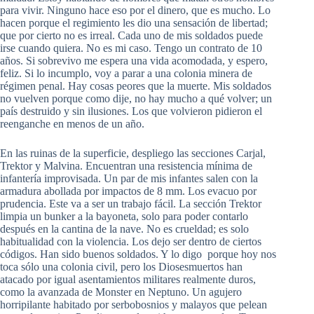
para vivir. Ninguno hace eso por el dinero, que es mucho. Lo
hacen porque el regimiento les dio una sensación de libertad;
que por cierto no es irreal. Cada uno de mis soldados puede
irse cuando quiera. No es mi caso. Tengo un contrato de 10
años. Si sobrevivo me espera una vida acomodada, y espero,
feliz. Si lo incumplo, voy a parar a una colonia minera de
régimen penal. Hay cosas peores que la muerte. Mis soldados
no vuelven porque como dije, no hay mucho a qué volver; un
país destruido y sin ilusiones. Los que volvieron pidieron el
reenganche en menos de un año.
En las ruinas de la superficie, despliego las secciones Carjal,
Trektor y Malvina. Encuentran una resistencia mínima de
infantería improvisada. Un par de mis infantes salen con la
armadura abollada por impactos de 8 mm. Los evacuo por
prudencia. Este va a ser un trabajo fácil. La sección Trektor
limpia un bunker a la bayoneta, solo para poder contarlo
después en la cantina de la nave. No es crueldad; es solo
habitualidad con la violencia. Los dejo ser dentro de ciertos
códigos. Han sido buenos soldados. Y lo digo porque hoy nos
toca sólo una colonia civil, pero los Diosesmuertos han
atacado por igual asentamientos militares realmente duros,
como la avanzada de Monster en Neptuno. Un agujero
horripilante habitado por serbobosnios y malayos que pelean