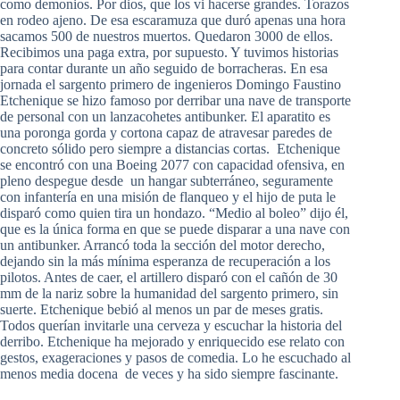
como demonios. Por dios, que los vi hacerse grandes. Torazos
en rodeo ajeno. De esa escaramuza que duró apenas una hora
sacamos 500 de nuestros muertos. Quedaron 3000 de ellos.
Recibimos una paga extra, por supuesto. Y tuvimos historias
para contar durante un año seguido de borracheras. En esa
jornada el sargento primero de ingenieros Domingo Faustino
Etchenique se hizo famoso por derribar una nave de transporte
de personal con un lanzacohetes antibunker. El aparatito es
una poronga gorda y cortona capaz de atravesar paredes de
concreto sólido pero siempre a distancias cortas. Etchenique
se encontró con una Boeing 2077 con capacidad ofensiva, en
pleno despegue desde un hangar subterráneo, seguramente
con infantería en una misión de flanqueo y el hijo de puta le
disparó como quien tira un hondazo. “Medio al boleo” dijo él,
que es la única forma en que se puede disparar a una nave con
un antibunker. Arrancó toda la sección del motor derecho,
dejando sin la más mínima esperanza de recuperación a los
pilotos. Antes de caer, el artillero disparó con el cañón de 30
mm de la nariz sobre la humanidad del sargento primero, sin
suerte. Etchenique bebió al menos un par de meses gratis.
Todos querían invitarle una cerveza y escuchar la historia del
derribo. Etchenique ha mejorado y enriquecido ese relato con
gestos, exageraciones y pasos de comedia. Lo he escuchado al
menos media docena de veces y ha sido siempre fascinante.