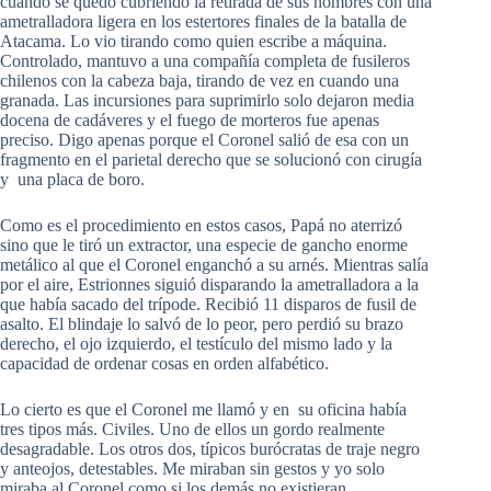
cuando se quedó cubriendo la retirada de sus hombres con una
ametralladora ligera en los estertores finales de la batalla de
Atacama. Lo vio tirando como quien escribe a máquina.
Controlado, mantuvo a una compañía completa de fusileros
chilenos con la cabeza baja, tirando de vez en cuando una
granada. Las incursiones para suprimirlo solo dejaron media
docena de cadáveres y el fuego de morteros fue apenas
preciso. Digo apenas porque el Coronel salió de esa con un
fragmento en el parietal derecho que se solucionó con cirugía
y una placa de boro.
Como es el procedimiento en estos casos, Papá no aterrizó
sino que le tiró un extractor, una especie de gancho enorme
metálico al que el Coronel enganchó a su arnés. Mientras salía
por el aire, Estrionnes siguió disparando la ametralladora a la
que había sacado del trípode. Recibió 11 disparos de fusil de
asalto. El blindaje lo salvó de lo peor, pero perdió su brazo
derecho, el ojo izquierdo, el testículo del mismo lado y la
capacidad de ordenar cosas en orden alfabético.
Lo cierto es que el Coronel me llamó y en su oficina había
tres tipos más. Civiles. Uno de ellos un gordo realmente
desagradable. Los otros dos, típicos burócratas de traje negro
y anteojos, detestables. Me miraban sin gestos y yo solo
miraba al Coronel como si los demás no existieran.