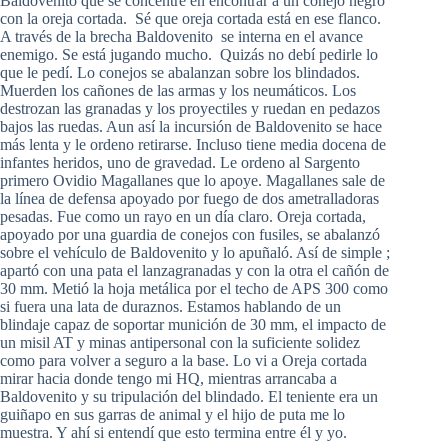
Baldovenito que se concentre en encontrar a un conejo negro
con la oreja cortada. Sé que oreja cortada está en ese flanco.
A través de la brecha Baldovenito se interna en el avance
enemigo. Se está jugando mucho. Quizás no debí pedirle lo
que le pedí. Lo conejos se abalanzan sobre los blindados.
Muerden los cañones de las armas y los neumáticos. Los
destrozan las granadas y los proyectiles y ruedan en pedazos
bajos las ruedas. Aun así la incursión de Baldovenito se hace
más lenta y le ordeno retirarse. Incluso tiene media docena de
infantes heridos, uno de gravedad. Le ordeno al Sargento
primero Ovidio Magallanes que lo apoye. Magallanes sale de
la línea de defensa apoyado por fuego de dos ametralladoras
pesadas. Fue como un rayo en un día claro. Oreja cortada,
apoyado por una guardia de conejos con fusiles, se abalanzó
sobre el vehículo de Baldovenito y lo apuñaló. Así de simple ;
apartó con una pata el lanzagranadas y con la otra el cañón de
30 mm. Metió la hoja metálica por el techo de APS 300 como
si fuera una lata de duraznos. Estamos hablando de un
blindaje capaz de soportar munición de 30 mm, el impacto de
un misil AT y minas antipersonal con la suficiente solidez
como para volver a seguro a la base. Lo vi a Oreja cortada
mirar hacia donde tengo mi HQ, mientras arrancaba a
Baldovenito y su tripulación del blindado. El teniente era un
guiñapo en sus garras de animal y el hijo de puta me lo
muestra. Y ahí si entendí que esto termina entre él y yo.