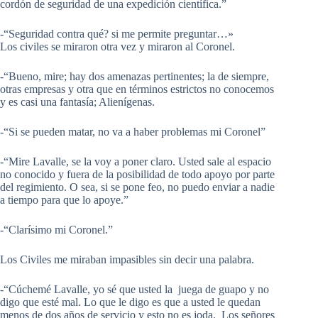
cordón de seguridad de una expedición científica.”
-“Seguridad contra qué? si me permite preguntar…»
Los civiles se miraron otra vez y miraron al Coronel.
-“Bueno, mire; hay dos amenazas pertinentes; la de siempre,
otras empresas y otra que en términos estrictos no conocemos
y es casi una fantasía; Alienígenas.
-“Si se pueden matar, no va a haber problemas mi Coronel”
-“Mire Lavalle, se la voy a poner claro. Usted sale al espacio
no conocido y fuera de la posibilidad de todo apoyo por parte
del regimiento. O sea, si se pone feo, no puedo enviar a nadie
a tiempo para que lo apoye.”
-“Clarísimo mi Coronel.”
Los Civiles me miraban impasibles sin decir una palabra.
-“Cúchemé Lavalle, yo sé que usted la juega de guapo y no
digo que esté mal. Lo que le digo es que a usted le quedan
menos de dos años de servicio y esto no es joda. Los señores