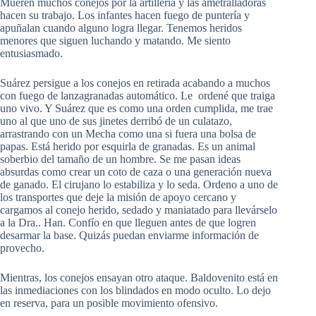
Mueren muchos conejos por la artillería y las ametralladoras
hacen su trabajo. Los infantes hacen fuego de puntería y
apuñalan cuando alguno logra llegar. Tenemos heridos
menores que siguen luchando y matando. Me siento
entusiasmado.
Suárez persigue a los conejos en retirada acabando a muchos
con fuego de lanzagranadas automático. Le ordené que traiga
uno vivo. Y Suárez que es como una orden cumplida, me trae
uno al que uno de sus jinetes derribó de un culatazo,
arrastrando con un Mecha como una si fuera una bolsa de
papas. Está herido por esquirla de granadas. Es un animal
soberbio del tamaño de un hombre. Se me pasan ideas
absurdas como crear un coto de caza o una generación nueva
de ganado. El cirujano lo estabiliza y lo seda. Ordeno a uno de
los transportes que deje la misión de apoyo cercano y
cargamos al conejo herido, sedado y maniatado para llevárselo
a la Dra.. Han. Confío en que lleguen antes de que logren
desarmar la base. Quizás puedan enviarme información de
provecho.
Mientras, los conejos ensayan otro ataque. Baldovenito está en
las inmediaciones con los blindados en modo oculto. Lo dejo
en reserva, para un posible movimiento ofensivo.