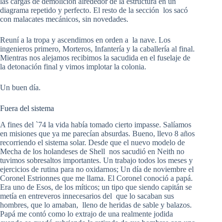
las cargas de demolición alrededor de la estructura en un
diagrama repetido y perfecto. El resto de la sección los sacó
con malacates mecánicos, sin novedades.
Reuní a la tropa y ascendimos en orden a la nave. Los
ingenieros primero, Morteros, Infantería y la caballería al final.
Mientras nos alejamos recibimos la sacudida en el fuselaje de
la detonación final y vimos implotar la colonia.
Un buen día.
Fuera del sistema
A fines del `74 la vida había tomado cierto impasse. Salíamos
en misiones que ya me parecían absurdas. Bueno, llevo 8 años
recorriendo el sistema solar. Desde que el nuevo modelo de
Mecha de los holandeses de Shell nos sacudió en Neith no
tuvimos sobresaltos importantes. Un trabajo todos los meses y
ejercicios de rutina para no oxidarnos; Un día de noviembre el
Coronel Estrionnes que me llama. El Coronel conoció a papá.
Era uno de Esos, de los míticos; un tipo que siendo capitán se
metía en entreveros innecesarios del que lo sacaban sus
hombres, que lo amaban, lleno de heridas de sable y balazos.
Papá me contó como lo extrajo de una realmente jodida