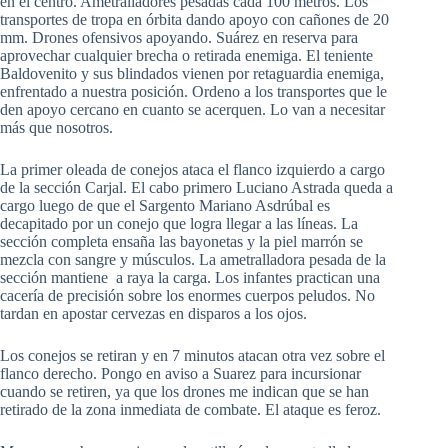
en el centro. Ametralladores pesadas cada 100 metros. Los
transportes de tropa en órbita dando apoyo con cañones de 20
mm. Drones ofensivos apoyando. Suárez en reserva para
aprovechar cualquier brecha o retirada enemiga. El teniente
Baldovenito y sus blindados vienen por retaguardia enemiga,
enfrentado a nuestra posición. Ordeno a los transportes que le
den apoyo cercano en cuanto se acerquen. Lo van a necesitar
más que nosotros.
La primer oleada de conejos ataca el flanco izquierdo a cargo
de la sección Carjal. El cabo primero Luciano Astrada queda a
cargo luego de que el Sargento Mariano Asdrúbal es
decapitado por un conejo que logra llegar a las líneas. La
sección completa ensaña las bayonetas y la piel marrón se
mezcla con sangre y músculos. La ametralladora pesada de la
sección mantiene a raya la carga. Los infantes practican una
cacería de precisión sobre los enormes cuerpos peludos. No
tardan en apostar cervezas en disparos a los ojos.
Los conejos se retiran y en 7 minutos atacan otra vez sobre el
flanco derecho. Pongo en aviso a Suarez para incursionar
cuando se retiren, ya que los drones me indican que se han
retirado de la zona inmediata de combate. El ataque es feroz.