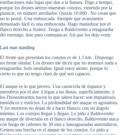
estribaciones más bajas que dan a la llanura. Digo a tiempo,
porque los drones aéreos muestran conejos, viniendo por la
planicie, en número arrollador. Quizás 10.000 . No crean que
no lo pensé. Una emboscada. Siempre que avanzamos
demasiado fácil es una emboscada. Hago maniobrar por el
flanco derecho a Suárez. Tengo a Baldovenito a retaguardia
del enemigo, listo para contraatacar. Así que los dejo venir.
Last man standing
El frente que presentan los conejos es de 1,5 km . Dispongo
un frente similar. Los drones me dicen que no tenemos nada a
retaguardia. Solo montañas. Igual estoy atento, porque lo
cierto es que no tengo claro de qué son capaces.
El ataque es lo que preveo. Una carnicería de órganos y
miembros por el aire. Llegan a las líneas, superficialmente, y
los Diosesmuertos hacen lo que saben hacer; son impiadosos,
metódicos y estrictos. La profundidad del ataque es agotadora.
Y los morteros no dejan de a hacer blanco, con un ángulo
mínimo. Los conejos llegan y llegan. Le pido a Baldovenito
un ataque de diversión en el flanco derecho. Baldovenito ataca
con fuego de cañones de 30 mm y lanzagranadas automáticos.
Genera una brecha en el ataque de los conejos. Le pido a