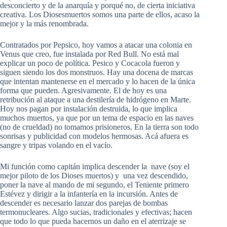
desconcierto y de la anarquía y porqué no, de cierta iniciativa
creativa. Los Diosesmuertos somos una parte de ellos, acaso la
mejor y la más renombrada.
Contratados por Pepsico, hoy vamos a atacar una colonia en
Venus que creo, fue instalada por Red Bull. No está mal
explicar un poco de política. Pesico y Cocacola fueron y
siguen siendo los dos monstruos. Hay una docena de marcas
que intentan mantenerse en el mercado y lo hacen de la única
forma que pueden. Agresivamente. El de hoy es una
retribución al ataque a una destilería de hidrógeno en Marte.
Hoy nos pagan por instalación destruida, lo que implica
muchos muertos, ya que por un tema de espacio en las naves
(no de crueldad) no tomamos prisioneros. En la tierra son todo
sonrisas y publicidad con modelos hermosas. Acá afuera es
sangre y tripas volando en el vacío.
Mi función como capitán implica descender la nave (soy el
mejor piloto de los Dioses muertos) y una vez descendido,
poner la nave al mando de mi segundo, el Teniente primero
Estévez y dirigir a la infantería en la incursión. Antes de
descender es necesario lanzar dos parejas de bombas
termonucleares. Algo sucias, tradicionales y efectivas; hacen
que todo lo que pueda hacernos un daño en el aterrizaje se