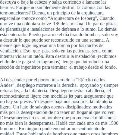
destruya o baje la cabeza y salga corriendo a lamerse las
heridas. Porqué no simplemente destruir la colonia con las
termonucleares? Bueno, un principio de la arquitectura
espacial se conoce como “Arquitectura de Iceberg”, Cuando
uno ve una colonia solo ve 1/8 de la misma. Un par de pistas
de planetizaje e instalaciones de defensa a lo sumo. Lo demás
está enterrado. Puedo pasarme el día tirando bombas; solo voy
a destruir lo que puede ser reconstruido en una semana. A
menos que logre ingresar una bomba por los ductos de
ventilación. Eso, que pasa solo en las películas, sería como
intentar violar un ratón. Para destruir la instalación (recibimos
el doble de paga si lo logramos) tengo que introducir una
sección de ingenieros para terminar el trabajo desde el fondo.
Al descender por el portón trasero de la “Ejército de los
Andes”, despliego morteros a la derecha, apoyando y siempre
retrasados, a la infantería. Despliego nuestra caballería, el
reconocimiento ligero con mochilas jet para asegurarme que
no hay sorpresas. Y después bajamos nosotros; la infantería
ligera. Un hato de salvajes apenas disciplinados; motivados
más por la desesperación de no tener un hogar al que volver.
Diosesmuertos no es un nombre que promueva el nihilismo si
no más bien la desesperanza. Hablé con cada uno de mis 1500
hombres. En ninguno pude encontrar un sentimiento de
maldad. Estoy hablando de hombres que matan otros hombres