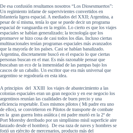
De esa confusión resultamos nosotros “Los Diosesmuertos”:
Un regimiento infame de supervivientes convertidos en
Infantería ligera espacial. A mediados del XXII; Argentina, a
pesar de sí misma, tenía lo que se puede decir un programa
espacial de vanguardia en la región. Lo cierto es que los viajes
espaciales se habían generalizado; la tecnología que los
promueve se hizo cosa de casi todos los días. Incluso ciertas
multinacionales tenían programas espaciales más avanzados
que la mayoría de los países. Casi se habían banalizado.
Argentina, discretamente buscó en el espacio lo que ciertas
personas buscan en el mar. Es más razonable pensar que
buscaban un eco de la inmensidad de las pampas bajo los
cascos de un caballo. Un escritor que era más universal que
argentino se regodearía en esta idea.
A principios del XXIII los viajes de abastecimiento a las
colonias espaciales eran un gran negocio y en ese negocio los
argentinos reunían las cualidades de buen precio y una
eficiencia respetable. Esos mismos pilotos ( Mi padre era uno
de ellos), se convirtieron en Pilotos de transporte de combate
en la gran guerra Intra asiática ( mi padre murió en la 2º de
Port Moresby derribado por un simplísimo misil superficie aire
lanzado desde el hombro). De esa raza de naves y hombres se
forjó un ejército de mercenarios, producto más del