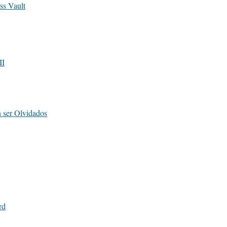
ss Vault
II
 ser Olvidados
rd