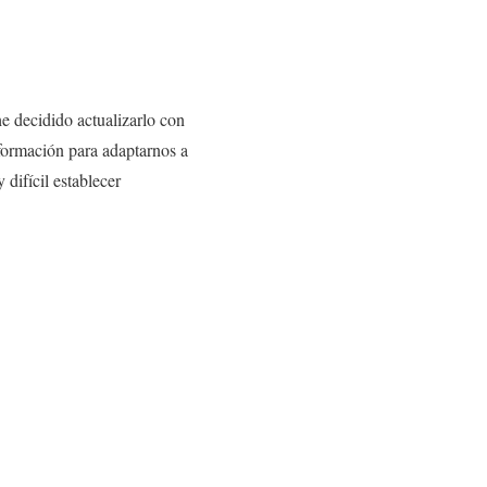
he decidido actualizarlo con
formación para adaptarnos a
ifícil establecer