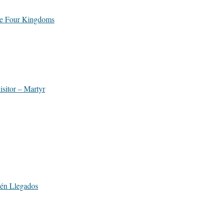
he Four Kingdoms
sitor – Martyr
ién Llegados