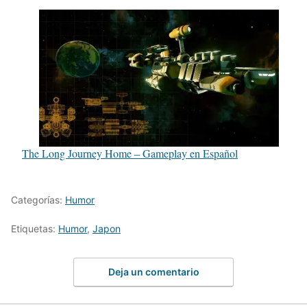
The Long Journey Home – Gameplay en Español
Categorías:
Humor
Etiquetas:
Humor
,
Japon
Deja un comentario