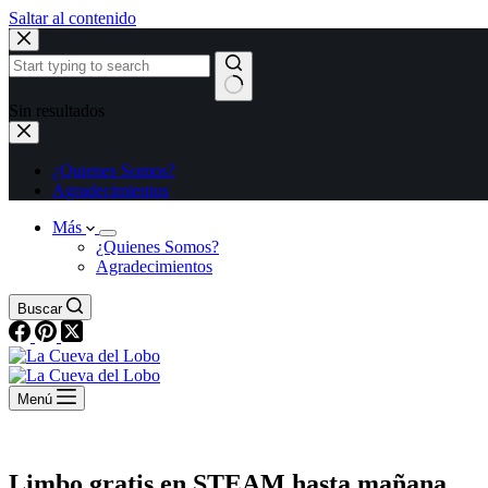
Saltar al contenido
Sin resultados
¿Quienes Somos?
Agradecimientos
Más
¿Quienes Somos?
Agradecimientos
Buscar
Menú
Limbo gratis en STEAM hasta mañana