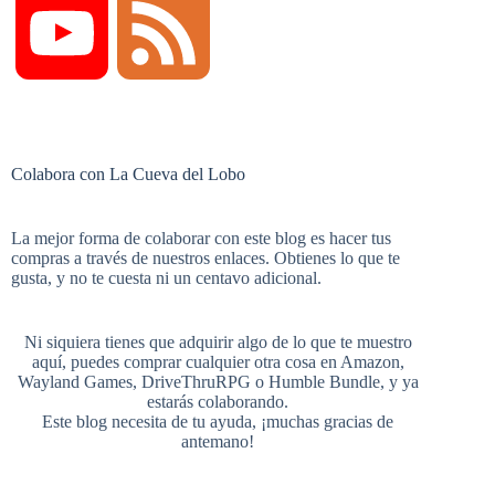
Y
F
c
n
m
i
o
e
Colabora con La Cueva del Lobo
e
t
b
t
u
e
La mejor forma de colaborar con este blog es hacer tus
compras a través de nuestros enlaces. Obtienes lo que te
b
e
l
t
gusta, y no te cuesta ni un centavo adicional.
T
d
Ni siquiera tienes que adquirir algo de lo que te muestro
aquí, puedes comprar cualquier otra cosa en
Amazon
,
o
r
r
e
Wayland Games
,
DriveThruRPG
o
Humble Bundle
, y ya
estarás colaborando.
u
Este blog necesita de tu ayuda, ¡muchas gracias de
antemano!
o
e
r