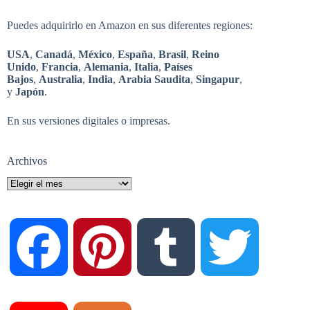
Puedes adquirirlo en Amazon en sus diferentes regiones:
USA
,
Canadá
,
México
,
España
,
Brasil
,
Reino
Unido
,
Francia
,
Alemania
,
Italia
,
Países
Bajos
,
Australia
,
India
,
Arabia Saudita
,
Singapur
,
y
Japón
.
En sus versiones digitales o impresas.
Archivos
Archivos
F
P
T
T
a
i
u
w