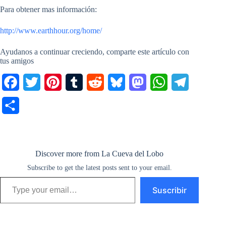
Para obtener mas información:
http://www.earthhour.org/home/
Ayudanos a continuar creciendo, comparte este artículo con
tus amigos
F
T
P
T
R
B
M
W
T
a
w
i
u
e
l
a
h
e
C
c
i
n
m
d
u
s
a
l
o
e
t
t
b
d
e
t
t
e
m
b
t
e
l
i
s
o
s
g
Discover more from La Cueva del Lobo
p
o
Subscribe to get the latest posts sent to your email.
e
r
r
t
k
d
A
r
a
Type your email…
o
r
e
y
o
p
a
Suscribir
r
k
s
n
p
m
t
t
i