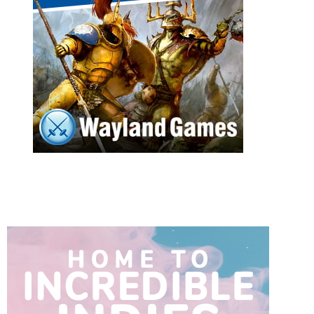
n
e
l