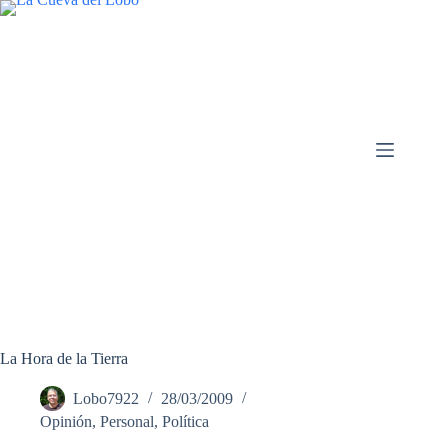
Saltar
al
contenido
La Hora de la Tierra
Lobo7922
28/03/2009
Opinión
,
Personal
,
Política