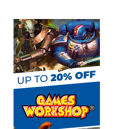
b
k
s
e
t
C
h
a
n