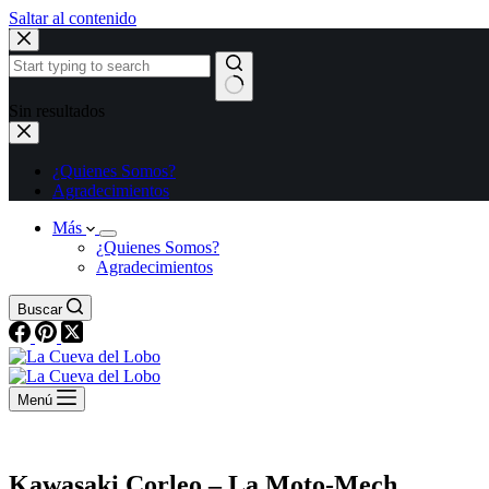
Saltar al contenido
Sin resultados
¿Quienes Somos?
Agradecimientos
Más
¿Quienes Somos?
Agradecimientos
Buscar
Menú
Kawasaki Corleo – La Moto-Mech