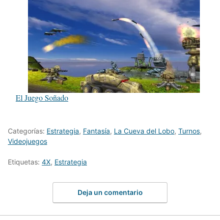
El Juego Soñado
Categorías:
Estrategia
,
Fantasía
,
La Cueva del Lobo
,
Turnos
,
Videojuegos
Etiquetas:
4X
,
Estrategia
Deja un comentario