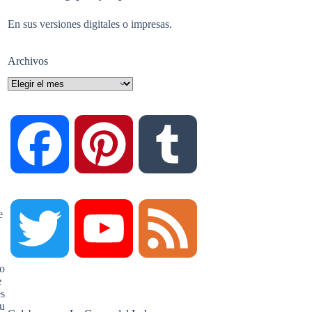
En sus versiones digitales o impresas.
Archivos
Archivos
F
P
T
a
i
u
e
T
Y
F
c
n
m
go
e
w
o
e
es
tu