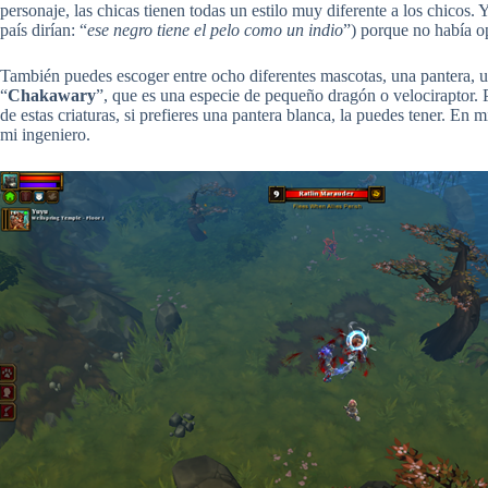
personaje, las chicas tienen todas un estilo muy diferente a los chicos.
país dirían: “
ese negro tiene el pelo como un indio
”) porque no había o
También puedes escoger entre ocho diferentes mascotas, una pantera, u
“
Chakawary
”, que es una especie de pequeño dragón o velociraptor.
de estas criaturas, si prefieres una pantera blanca, la puedes tener. 
mi ingeniero.