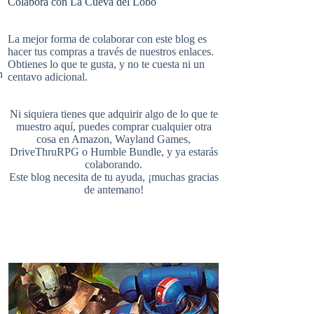
Colabora con La Cueva del Lobo
e
t
b
i
u
e
La mejor forma de colaborar con este blog es
hacer tus compras a través de nuestros enlaces.
Obtienes lo que te gusta, y no te cuesta ni un
b
e
l
n
centavo adicional.
t
T
d
Ni siquiera tienes que adquirir algo de lo que te
o
r
r
muestro aquí, puedes comprar cualquier otra
cosa en
Amazon
,
Wayland Games
,
t
u
DriveThruRPG
o
Humble Bundle
, y ya estarás
colaborando.
Este blog necesita de tu ayuda, ¡muchas gracias
o
e
de antemano!
e
b
k
s
r
e
t