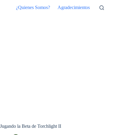
Saltar
¿Quienes Somos?
Agradecimientos
al
contenido
Jugando la Beta de Torchlight II