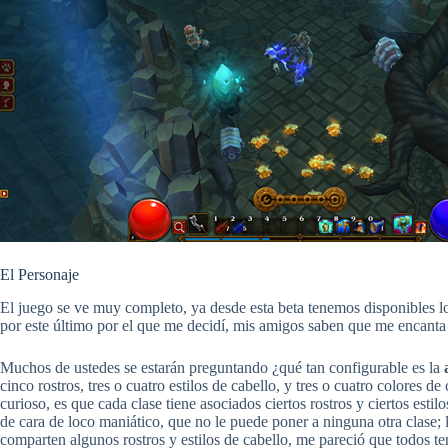
El Personaje
El juego se ve muy completo, ya desde esta beta tenemos disponibles l
por este último por el que me decidí, mis amigos saben que me encanta 
Muchos de ustedes se estarán preguntando ¿qué tan configurable es la
cinco rostros, tres o cuatro estilos de cabello, y tres o cuatro colores d
curioso, es que cada clase tiene asociados ciertos rostros y ciertos esti
de cara de loco maniático, que no le puede poner a ninguna otra clase; 
comparten algunos rostros y estilos de cabello, me pareció que todos te