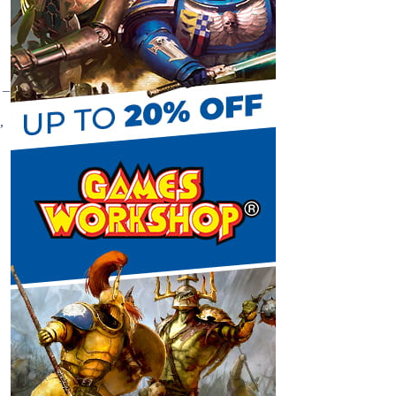
C
 –
h
,
a
n
n
e