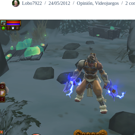
Lobo7922
24/05/2012
Opinión
,
Videojuegos
2 co