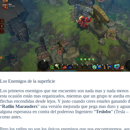
Los Enemigos de la superficie
Los primeros enemigos que me encuentro son nada mas y nada menos 
esta ocasión están mas organizados, mientras que un grupo te asedia en
flechas encendidas desde lejos. Y justo cuando crees estarles ganando 
“
Ratlin Marauders
” una versión mejorada que pega mas duro y aguant
alguna esperanza en contra del poderoso Ingeniero “
Teslobo
” (Tesla –
como antes.
Pero los ratlins no son los únicos enemigos que nos encontraremos, aquí