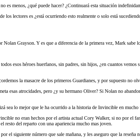
rk no es menos, ¿qué puede hacer? ¿Continuará esta situación indefini
de los lectores es ¿está ocurriendo esto realmente o solo está sucedien
or Nolan Grayson. Y es que a diferencia de la primera vez, Mark sabe 
os esos héroes huerfanos, sin padres, sin hijos, ¿en cuantos vemos si
ecordemos la masacre de los primeros Guardianes, y por supuesto no olvi
ta esas atrocidades, pero ¿y su hermano Oliver? Si Nolan no abandona 
izá sea lo mejor que le ha ocurrido a la historia de Invincible en mucho
incible no eran hechos por el artista actual Cory Walker, si no por el f
y el resto del reparto con una apariencia mucho mas joven.
por el siguiente número que sale mañana, y les aseguro que la reseña 