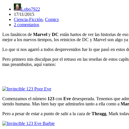
Lobo7922
17/11/2015
Ciencia-Ficción
,
Comics
2 comentarios
Los fanáticos de
Marvel
y
DC
están hartos de ver las historias de es
mejor a los nuevos tiempos, los reinicios de DC y Marvel son algo ya
Lo que si nos agarró a todos desprevenidos fue lo que pasó en estos 
Pero primero mis disculpas por el retraso en las reseñas de estos capí
mas preambulos, aquí vamos:
Comenzamos el número
123
con
Eve
desesperada. Tenemos que admit
siendo humana. Mas bien hay que admirarlos tanto a ella como a
Ma
Pero a pesar de estar a punto de salir a la caza de
Thragg
, Mark todav