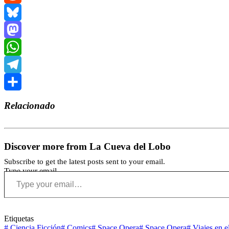
Reddit
Bluesky
Mastodon
WhatsApp
Telegram
Compartir
Relacionado
Discover more from La Cueva del Lobo
Subscribe to get the latest posts sent to your email.
Type your email…
Etiquetas
#
Ciencia Ficción
#
Comics
#
Space Opera
#
Space Opera
#
Viajes en e