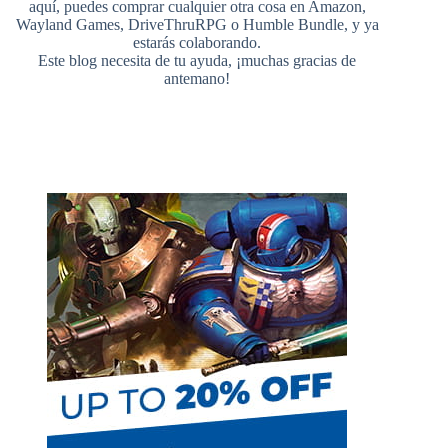
aquí, puedes comprar cualquier otra cosa en
Amazon
,
o
r
r
e
Wayland Games
,
DriveThruRPG
o
Humble Bundle
, y ya
estarás colaborando.
u
Este blog necesita de tu ayuda, ¡muchas gracias de
antemano!
o
e
r
b
k
s
e
t
C
h