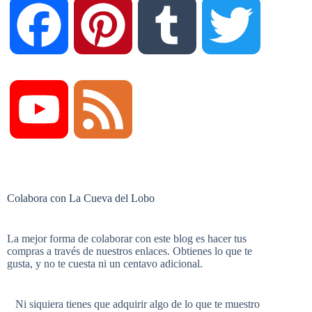
F
P
T
T
a
i
u
w
Y
F
c
n
m
i
o
e
Colabora con La Cueva del Lobo
e
t
b
t
u
e
La mejor forma de colaborar con este blog es hacer tus
compras a través de nuestros enlaces. Obtienes lo que te
b
e
l
t
gusta, y no te cuesta ni un centavo adicional.
T
d
Ni siquiera tienes que adquirir algo de lo que te muestro