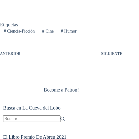
t
t
i
r
Etiquetas
#
Ciencia-Ficción
#
Cine
#
Humor
ANTERIOR
SIGUIENTE
Become a Patron!
Busca en La Cueva del Lobo
Sin
resultados
El Libro Premio De Abreu 2021