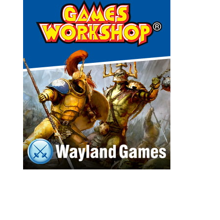
a
n
n
e
l