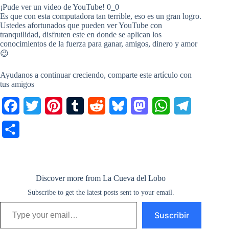
¡Pude ver un video de YouTube! 0_0
Es que con esta computadora tan terrible, eso es un gran logro.
Ustedes afortunados que pueden ver YouTube con
tranquilidad, disfruten este en donde se aplican los
conocimientos de la fuerza para ganar, amigos, dinero y amor
😉
Ayudanos a continuar creciendo, comparte este artículo con
tus amigos
F
T
P
T
R
B
M
W
T
a
w
i
u
e
l
a
h
e
C
c
i
n
m
d
u
s
a
l
o
e
t
t
b
d
e
t
t
e
m
b
t
e
l
i
s
o
s
g
Discover more from La Cueva del Lobo
p
o
Subscribe to get the latest posts sent to your email.
e
r
r
t
k
d
A
r
a
Type your email…
o
r
e
y
o
p
a
Suscribir
r
k
s
n
p
m